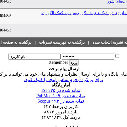
آب‌های شور
404/8/3
انرژی در شبکه‌های حسگر بی‌سیم به کمک الگوریتم
404/8/3
404/8/3
 نشریه انتخاب شده
|
برگشت به فهرست نشریات
|
برگشت به صفحه اول
Remember
ارسال پیام برخط
 پایگاه و یا برای ارسال نظرات و پیشنهاد های خود می توانید با پر ک
برای پر کردن فرم تماس اینجا را کلیک کنید.
آمار پایگاه
نمایه شده در ISI
۱۳۵
نمایه شده در PubMed
۱۰۹
نمایه شده در Scopus
۱۹۲
کاربران برخط
۴۴۷
بازدید امروز
۸۸۱۳
بازدید کل
۴۴۸۳۱۸۲۹