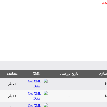
شند
 سازی
تاریخ بررسی
XML
مشاهده
1
-
۵۳ بار
1
-
۶۱ بار