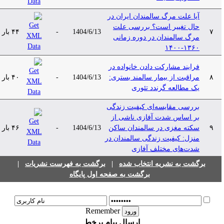
آیا علت مرگ سالمندان ایران در
حال تغییر است؟ بررسی علت
۷
1404/6/13
-
۴۴ بار
مرگ سالمندان در دوره زمانی
۱۳۶۰-۱۴۰۰
فرایند مشارکت دادن خانواده در
۸
مراقبت از بیمار سالمند بستری:
1404/6/13
-
۴۰ بار
یک مطالعه گرندد تئوری
بررسی مقایسه‌ای کیفیت زندگی
بر اساس شدت آفازی ناشی از
۹
سکته مغزی در سالمندان ساکن
1404/6/13
-
۴۶ بار
منزل: کیفیت زندگی سالمندان در
شدت‌های مختلف آفازی
برگشت به نشریه انتخاب شده
|
برگشت به فهرست نشریات
|
برگشت به صفحه اول پایگاه
Remember
ارسال پیام برخط