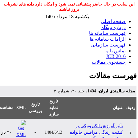
این سایت در حال حاضر پشتیبانی نمی شود و امکان دارد داده های نشریات
بروز نباشند
یکشنبه 18 مرداد 1405
صفحه اصلی
درباره پایگاه
فهرست سامانه ها
الزامات سامانه ها
فهرست سازمانی
تماس با ما
JCR 2016
جستجوی مقالات
هرست مقالات
جله سالمندی ایران
، 1404، جلد ۲۰، شماره ۴
تاریخ
تاریخ
دیف
عنوان
نمایه
XML
مشاهده
بررسی
سازی
تأثیر آموزش الکترونیکی بر
۱
کیفیت زندگی مراقبین خانواده
1404/6/13
-
۴۰ بار