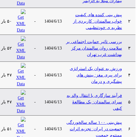
بیماران مبتلا به آلزایمر
پیش بینی کننده های کیفیت
۲
خواب سالمندان: کاربردی از
1404/6/13
-
۵۰ بار
نظریه ی خودتنظیمی
بررسی تاثیر حمایت اجتماعی بر
۳
سلامت روان سالمندان مرکز
1404/6/13
-
۵۲ بار
بهداشت غرب تهران
ورزش به عنوان یک استراتژی
۴
برای پیری مغز: بینش های
1404/6/13
-
۴۷ بار
پیشگیری و درمان
فرآیند سازگاری با انتقال والد به
۵
سرای سالمندان: یک مطالعۀ
1404/6/13
-
۴۷ بار
کیفی
پیش‌بینی ۱۰۰ ساله سالخوردگی
۶
جمعیت در ایران: تجزیه اثرات
1404/6/13
-
۵۱ بار
ممنتوم جمعیت