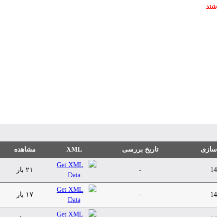
شند
مشاهده
XML
تاریخ بررسی
 سازی
۲۱ بار
-
14
۱۷ بار
-
14