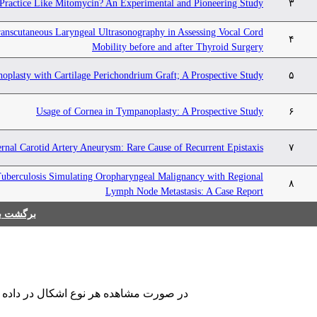
Practice Like Mitomycin? An Experimental and Pioneering Study
۳
ranscutaneous Laryngeal Ultrasonography in Assessing Vocal Cord
۴
Mobility before and after Thyroid Surgery
plasty with Cartilage Perichondrium Graft; A Prospective Study
۵
Usage of Cornea in Tympanoplasty: A Prospective Study
۶
ernal Carotid Artery Aneurysm: Rare Cause of Recurrent Epistaxis
۷
Tuberculosis Simulating Oropharyngeal Malignancy with Regional
۸
Lymph Node Metastasis: A Case Report
برگشت به
در صورت مشاهده هر نوع اشکال در داده ها.