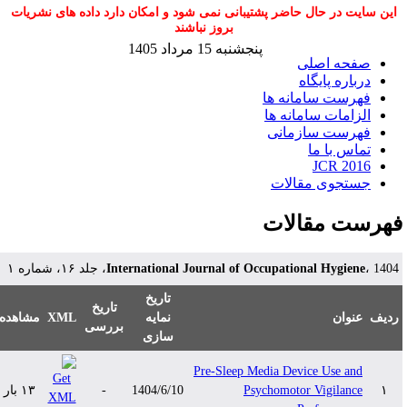
این سایت در حال حاضر پشتیبانی نمی شود و امکان دارد داده های نشریات
بروز نباشند
پنجشنبه 15 مرداد 1405
صفحه اصلی
درباره پایگاه
فهرست سامانه ها
الزامات سامانه ها
فهرست سازمانی
تماس با ما
JCR 2016
جستجوی مقالات
هرست مقالات
 1404، جلد ۱۶، شماره ۱
International Journal of Occupational Hygiene
تاریخ
تاریخ
دیف
عنوان
نمایه
XML
مشاهده
بررسی
سازی
Pre-Sleep Media Device Use and
۱
Psychomotor Vigilance
1404/6/10
-
۱۳ بار