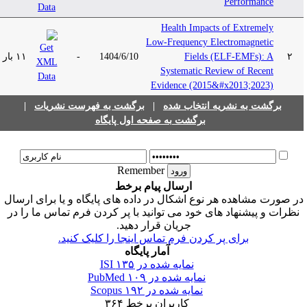
Performance
Health Impacts of Extremely
Low-Frequency Electromagnetic
۲
Fields (ELF-EMFs): A
1404/6/10
-
۱۱ بار
Systematic Review of Recent
Evidence (2015&#x2013;2023)
برگشت به نشریه انتخاب شده
|
برگشت به فهرست نشریات
|
برگشت به صفحه اول پایگاه
Remember
ارسال پیام برخط
ر صورت مشاهده هر نوع اشکال در داده های پایگاه و یا برای ارسال
نظرات و پیشنهاد های خود می توانید با پر کردن فرم تماس ما را در
جریان قرار دهید.
برای پر کردن فرم تماس اینجا را کلیک کنید.
آمار پایگاه
نمایه شده در ISI
۱۳۵
نمایه شده در PubMed
۱۰۹
نمایه شده در Scopus
۱۹۲
کاربران برخط
۳۶۴