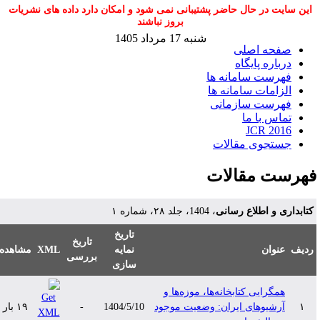
این سایت در حال حاضر پشتیبانی نمی شود و امکان دارد داده های نشریات
بروز نباشند
شنبه 17 مرداد 1405
صفحه اصلی
درباره پایگاه
فهرست سامانه ها
الزامات سامانه ها
فهرست سازمانی
تماس با ما
JCR 2016
جستجوی مقالات
هرست مقالات
تابداری و اطلاع رسانی
، 1404، جلد ۲۸، شماره ۱
تاریخ
تاریخ
دیف
عنوان
نمایه
XML
مشاهده
بررسی
سازی
همگرایی کتابخانه‌ها، موزه‌ها و
۱
آرشیوهای ایران: وضعیت موجود
1404/5/10
-
۱۹ بار