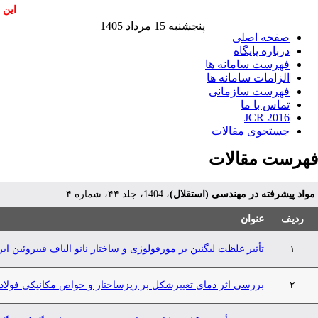
این 
پنجشنبه 15 مرداد 1405
صفحه اصلی
درباره پایگاه
فهرست سامانه ها
الزامات سامانه ها
فهرست سازمانی
تماس با ما
JCR 2016
جستجوی مقالات
فهرست مقالات
مواد پیشرفته در مهندسی (استقلال)
، 1404، جلد ۴۴، شماره ۴
ردیف
عنوان
۱
تأثیر غلظت لیگنین بر مورفولوژی و ساختار نانو الیاف فیبروئین اب
۲
بررسی اثر دمای تغییر‌شکل بر ریزساختار و خواص مکانیکی فولاد زنگ‌نزن