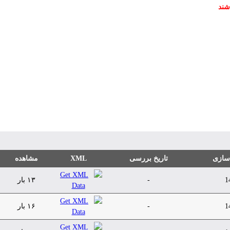
شند
 سازی
تاریخ بررسی
XML
مشاهده
1
-
۱۳ بار
1
-
۱۶ بار