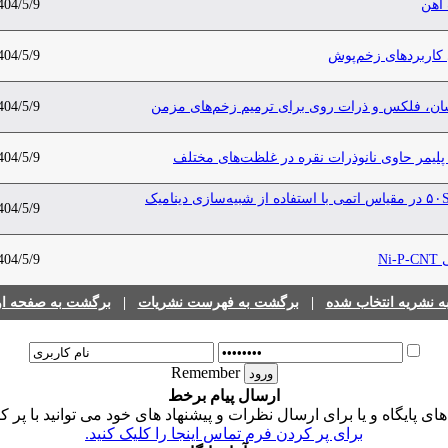
 آهن
404/5/9
ی کاربردهای زخم‌پوش
404/5/9
سان، فلکس و ذرات روی برای ترمیم زخم‌های مزمن
404/5/9
پلیمر حاوی نانوذرات نقره در غلظت‌های مختلف
404/5/9
مطالعه ترکیب شیمیایی شیشه زیست‌فعال دو جزیی ۵۰SiO۲-۵۰CaO در مقیاس اتمی با استفاده از شبیه‌سازی دینامیک
404/5/9
N
404/5/9
 نشریه انتخاب شده
|
برگشت به فهرست نشریات
|
برگشت به صفحه اول
Remember
ارسال پیام برخط
 پایگاه و یا برای ارسال نظرات و پیشنهاد های خود می توانید با پر ک
برای پر کردن فرم تماس اینجا را کلیک کنید.