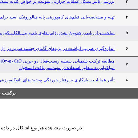
۳
بررسی تأثیر سیکل عملیات حرارتی بنتونیت بر خواص گندله سنگ
۴
تهیه و مشخصه‌یابی فیلم‌های کامپوزیتی پایه هیالورونیک اسید برا
۵
ساخت و ارزیابی زخم‌پوش هیدروژلی حاوی پلی‌وینیل الکل، کیتو
۶
اندازه‌گیری ضریب انباشت دز پرتوهای گامای چشمه سزیم در ژل 
۷
مولکولی به منظور استفاده در مهندسی بافت استخوان
۸
تأثیر عملیات سیاه‌کاری بر رفتار خوردگی پوشش‌های نانوکامپوزیتی i-P-CNT
برگشت به
در صورت مشاهده هر نوع اشکال در داده های