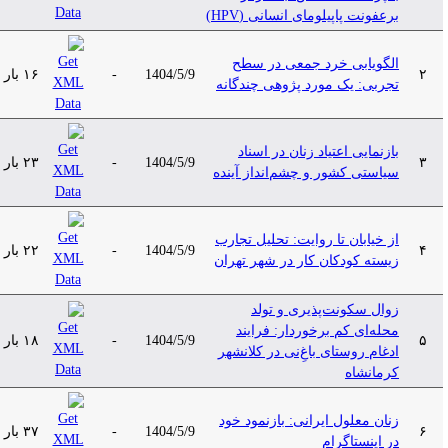
برعفونت پاپیلومای انسانی (HPV)
الگویابی خرد جمعی در سطح
۲
1404/5/9
-
۱۶ بار
تجربی: یک مورد پژوهی چندگانه
بازنمایی اعتیاد زنان در اسناد
۳
1404/5/9
-
۲۳ بار
سیاستی کشور و چشم‌انداز آینده
از خیابان تا روایت: تحلیل تجارب
۴
1404/5/9
-
۲۲ بار
زیسته کودکان کار در شهر تهران
زوال سکونت‌پذیری و تولد
محله‌ای کم برخوردار: فرایند
۵
1404/5/9
-
۱۸ بار
ادغام روستای باغِ‌نی در کلانشهر
کرمانشاه
زنان معلول ایرانی: بازنمود خود
۶
1404/5/9
-
۳۷ بار
در اینستاگرام