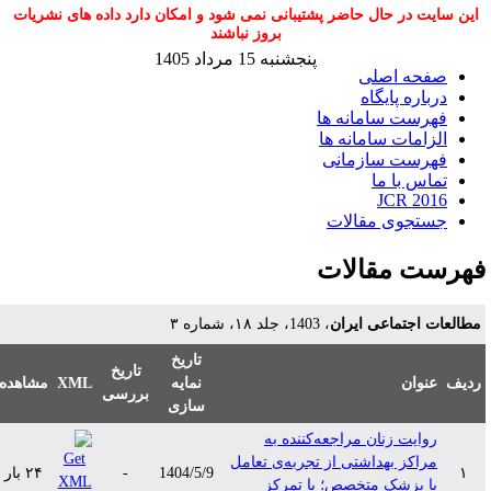
این سایت در حال حاضر پشتیبانی نمی شود و امکان دارد داده های نشریات
بروز نباشند
پنجشنبه 15 مرداد 1405
صفحه اصلی
درباره پایگاه
فهرست سامانه ها
الزامات سامانه ها
فهرست سازمانی
تماس با ما
JCR 2016
جستجوی مقالات
هرست مقالات
طالعات اجتماعی ایران
، 1403، جلد ۱۸، شماره ۳
تاریخ
تاریخ
دیف
عنوان
نمایه
XML
مشاهده
بررسی
سازی
روایت زنان مراجعه‌‌کننده به
مراکز بهداشتی از تجربه‌ی تعامل
۱
1404/5/9
-
۲۴ بار
با پزشک متخصص؛ با تمرکز