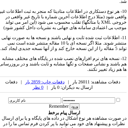
د.
10- هر نوع دستکاری در اطلاعات متادیتا که منجر به ثبت اطلاعات غیر
اقعی شود (مثلا درج اطلاعات آخرین شماره با تاریخ غیر واقعی در
خروجی XML یا متاتگها) تقلب محسوب می شود (این امر می تواند
وجب بی اعتمادی سامانه های جهانی به نشریات داخل کشور شود)
11- اطلاعات ثبت شده ثابت و نهایی باشند و نسخه ها به صورت نهایی
منتشر شوند. مثلا اگر نسخه ای با 10 مقاله منتشر شده است نمی
له را از این نسخه خارج کند و از آنها نسخه جدیدی ایجاد کند.
12- نسخه های نرم افزارهای نصب شده در پایگاه های مختلف مشابه
م باشند و نشانی صفحات و تگها مشابه و ثابت باشند و در بروزرسانی
ا هم زیاد تغییر نکنند.
دفعات مشاهده: 26011 بار |
دفعات چاپ: 2859 بار
| دفعات
ارسال به دیگران: 0 بار |
0 نظر
Remember
ارسال پیام برخط
ر صورت مشاهده هر نوع اشکال در داده های پایگاه و یا برای ارسال
نظرات و پیشنهاد های خود می توانید با پر کردن فرم تماس ما را در