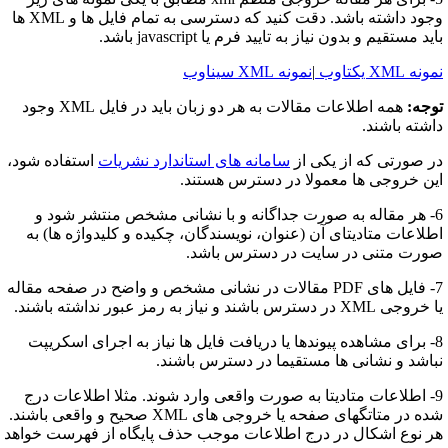
وجود داشته باشد. دقت کنید که دسترسی به تمام فایل ها و XML ها
ید مستقیم و بدون نیاز به تایید فرم یا javascript باشد.
نه XML یکتاوب
|
نمونه XML سیناوب
وجه:
همه اطلاعات مقالات به هر دو زبان باید در فایل XML وجود
اشته باشند.
ر صورتی که از یکی از
سامانه های استاندارد نشریات
استفاده شود،
ین خروجی ها معمولا در دسترس هستند.
6- هر مقاله به صورت جداگانه و با نشانی مشخص منتشر شود و
طلاعات متادیتای آن (عنوان، نویسندگان، چکیده و کلیدواژه ها) به
ورت متنی در سایت در دسترس باشد.
7- فایل های PDF مقالات در نشانی مشخص و واضح در صفحه مقاله
وجی XML در دسترس باشند و نیاز به رمز عبور نداشته باشند.
8- برای مشاهده پیوندها یا دریافت فایل ها نیاز به اجرای اسکریپت
باشد و نشانی ها مستقیما در دسترس باشند.
9- اطلاعات متادیتا به صورت واقعی وارد شوند. مثلا اطلاعات درج
شده در متاتگهای صفحه یا خروجی های XML صحیح و واقعی باشند.
ر نوع اشکال در درج اطلاعات موجب حذف پایگاه از فهرست خواهد