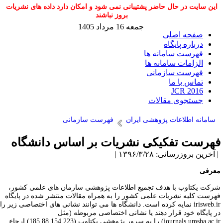
این سایت در حال حاضر پشتیبانی نمی شود و امکان دارد داده های نشریات
بروز نباشند
جمعه 16 مرداد 1405
صفحه اصلی
درباره پایگاه
فهرست سامانه ها
الزامات سامانه ها
فهرست سازمانی
تماس با ما
JCR 2016
جستجوی مقالات
سامانه اطلاعات پژوهشی ایران
فهرست سازمانی
هرست تفکیکی نشریات بر اساس دانشگاه
آخرین بروزرسانی: ۱۳۹۶/۳/۲۸ |
عرفی
رکت یکتاوب با هدف تجمیع اطلاعات پژوهشی سارمان های علمی کشور،
هرست کلیه نشریات علمی کشور را به همراه مقالات منتشر شده در پایگاه
irisweb.ir نمایه کرده است. دانشگاه ها می توانند نشانی های اختصاصی زیر را
ر پایگاه خود قرار دهند یا نشانی اختصاصی مربوطه (مثل
journals.umsha.ac.ir) را به سرور پژوهشی یکتاوب (185.88.154.223) ارجاع