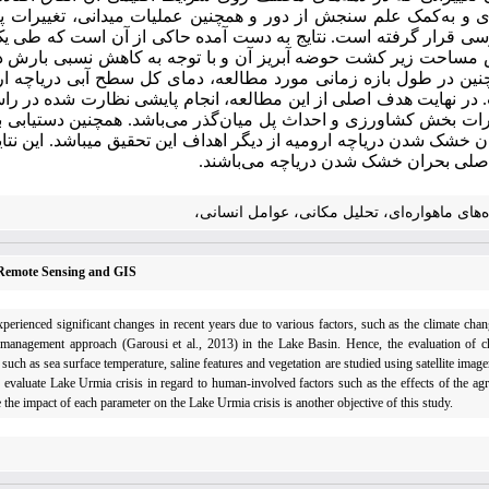
‌ای و به‌کمک علم سنجش از دور و همچنین عملیات میدانی، تغییرات
 مساحت زیر کشت حوضه آبریز آن و با توجه به کاهش نسبی بارش د
ین در طول بازه زمانی مورد مطالعه، دمای کل سطح آبی دریاچه ا
 در نهایت هدف اصلی از این مطالعه، انجام پایشی نظارت شده در راس
یرات بخش کشاورزی و احداث پل میان‌گذر می‌باشد. همچنین دستیابی به
ران خشک شدن دریاچه ارومیه از دیگر اهداف این تحقیق می­باشد. این ن
صلی بحران خشک شدن دریاچه می‌باشند.
ه‌های ماهواره‌ای، تحلیل مکانی، عوامل انسانی،
g Remote Sensing and GIS
perienced significant changes in recent years due to various factors, such as the climate chan
 management approach (Garousi et al., 2013) in the Lake Basin. Hence, the evaluation of ch
 such as sea surface temperature, saline features and vegetation are studied using satellite imag
evaluate Lake Urmia crisis in regard to human-involved factors such as the effects of the agri
the impact of each parameter on the Lake Urmia crisis is another objective of this study.