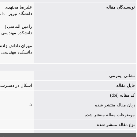
نویسندگان مقاله
علیرضا مجتهدی |
دانشگاه تبریز - د
رامین الماسی |
دانشکده مهندسی عم
مهران داداش زاده 
دانشکده مهندسی عم
نشانی اینترنتی
فایل مقاله
اشکال در دسترسی به فایل - ./icle-1244-936225.pdf
کد مقاله (doi)
fa
زبان مقاله منتشر شده
موضوعات مقاله منتشر شده
نوع مقاله منتشر شده