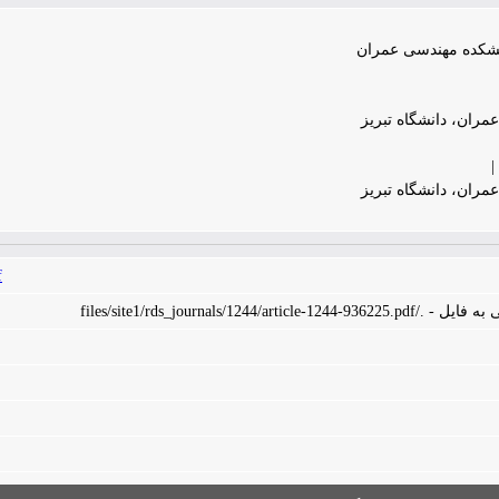
انشکده مهندسی عمران
ران، دانشگاه تبریز
|
ران، دانشگاه تبریز
f
files/site1/rds_journals/1244/art