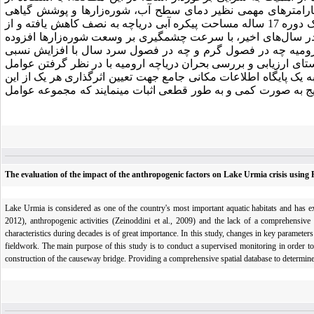
 پارامترهای مهمی نظیر دمای سطح آب، شوره‌زارها و پوشش گیاهی
دریاچه مورد بررسی قرار گرفته است. نتایج به دست آمده حاکی از آن است که طی یک دوره 17 ساله مساحت پیکره‌ آبی دریاچه به نصف کاهش یافته و از
ر سال‌های اخیر، با سرعت چشمگیری بر وسعت شوره‌زارها افزوده
رومیه چه در فصول گرم و چه در فصول سرد سال با افزایش نسبی
تای ارزیابی و بررسی بحران دریاچه ارومیه با در نظر گرفتن عوامل
 یک پایگاه اطلاعات مکانی جامع جهت تعیین اثرگذاری هر یک از این
تایج به صورت کمی و به طور قطعی اثبات می­نمایند که مجموعه عوامل
The evaluation of the impact of the anthropogenic factors on Lake Urmia crisis usin
Lake Urmia is considered as one of the country's most important aquatic habitats and has ex
2012), anthropogenic activities (Zeinoddini et al., 2009) and the lack of a comprehensive
characteristics during decades is of great importance. In this study, changes in key parameters
fieldwork. The main purpose of this study is to conduct a supervised monitoring in order to 
construction of the causeway bridge. Providing a comprehensive spatial database to determine 