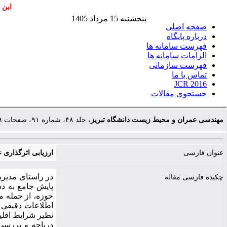
این 
پنجشنبه 15 مرداد 1405
صفحه اصلی
درباره پایگاه
فهرست سامانه ها
الزامات سامانه ها
فهرست سازمانی
تماس با ما
JCR 2016
جستجوی مقالات
مهندسی عمران و محیط زیست دانشگاه تبریز
، جلد ۴۸، شماره ۹۱، صفحات ۵۹-۷۰
عنوان فارسی
ارزیابی اثرگذاری ع
در راستای مدیری
چکیده فارسی مقاله
پایش جامع به دس
حوزه، از جمله م
اطلاعات دقیقی ا
نظیر شرایط اقلی
دریاچه و بررسی 