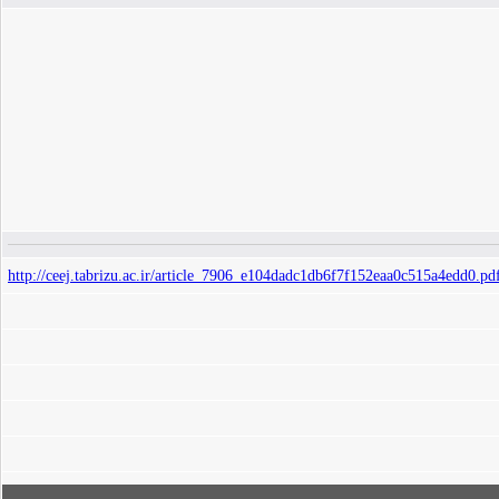
http://ceej.tabrizu.ac.ir/article_7906_e104dadc1db6f7f152eaa0c515a4edd0.pd