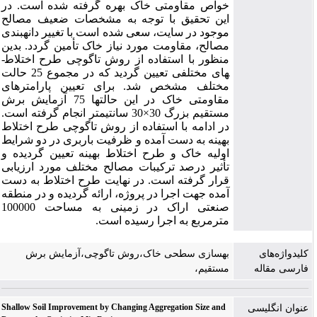
خواص مقاومتی خاک بهره گرفته شده است. در
این تحقیق با توجه به مشخصات ضعیف مصالح
موجود در سایت، سعی شده است با تغییر دانه­بندی
مصالح، مقاومت مورد نیاز خاک تأمین گردد. بدین
منظور با استفاده از روش تاگوچی طرح اختلاط­
های مختلفی تعیین گردید که در مجموع 25 حالت
مختلف مشخص شد. برای تعیین پارامترهای
مقاومتی خاک در این حالت­ها 75 آزمایش برش
مستقیم بزرگ 30×30 سانتی­متر انجام گرفته است.
در ادامه با استفاده از روش تاگوچی طرح اختلاط
بهینه به دست آمده و ظرفیت باربری در دو شرایط
اولیه خاک و طرح اختلاط بهینه تعیین گردیده و
تأثیر درصد ترکیبات مصالح مختلف مورد ارزیابی
قرار گرفته است. در نهایت طرح اختلاط به دست
آمده جهت اجرا در پروژه، ارائه گردیده و در منطقه
صنعتی اراک در زمینی به مساحت 100000
مترمربع به اجرا رسیده است.
کلیدواژه‌های
بهسازی سطحی خاک،روش تاگوچی،آزمایش برش
فارسی مقاله
مستقیم،
Shallow Soil Improvement by Changing Aggregation Size and
عنوان انگلیسی