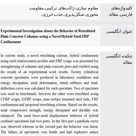
کلیدواژه‌های
مقاوم سازی،ژاکت‌های ترکیبی،مقاومت
فارسی مقاله
محوری،شکل‌پذیری،جذب انرژی،
Experimental Investigation about the Behavior of Retrofitted
عنوان انگلیسی
Plain Concrete Columns using a Novel Hybrid Steel-FRP
Confinement
In current study, a novel retrofitting scheme, hybrid confinement
چکیده انگلیسی
using steel reinforcement profiles and FRP wraps was presented for
مقاله
strengthening of columns and plain concrete piers and verified using
the results of an experimental work results. Twenty cylindrical
concrete specimens were produced in laboratory conditions and
energy dissipation, axial deformation, initial stiffness and load-
deflection curve was calculated for each specimen. Two of specimen
was used as benchmark, however the other were retrofitted using
CFRP wraps, GFRP wraps, near surface mounted steel rods, FRP
confinement and proposed retrofitting scheme. Based on the results,
axial compressive strength, energy dissipated and ductility was
enhanced. The axial force-axial displacement behavior of hybrid
confined specimens had two parts. In the first part a parabola curve
was observed whereas in the second part the behavior was linear.
The failure of specimens was brittle and had explosive nature