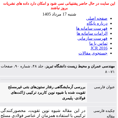
این سایت در حال حاضر پشتیبانی نمی شود و امکان دارد داده های نشریات
بروز نباشند
شنبه 17 مرداد 1405
صفحه اصلی
درباره پایگاه
فهرست سامانه ها
الزامات سامانه ها
فهرست سازمانی
تماس با ما
JCR 2016
جستجوی مقالات
مهندسی عمران و محیط زیست دانشگاه تبریز
، جلد ۴۸، شماره ۹۰، صفحات
۷۱-۸۰
عنوان فارسی
بررسی آزمایشگاهی رفتار ستون‌های بتنی غیرمسلح
تقویت شده با شیوه نوین کاربرد ترکیبی ژاکت‌های
فولادی- پلیمری
در این مقاله شیوه نوین تقویت، محصورکنندگی
چکیده فارسی
ترکیبی با استفاده هم­زمان از عناصر فولادی مسلح
مقاله