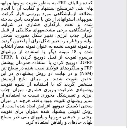
کننده و الیاف FRP، به منظور تقویت ستون­ها و پایه­
های بتنی غیرمسلح پیشنهاد و کفایت آن با انجام
مطالعه آزمایشگاهی مورد بررسی قرار گرفت.
نمونه­های استوانه­ای از بتن با مقاومت پایین ساخته
شده و تحت بارگذاری فشاری در شرایط
آزمایشگاهی، برخی مشخصه­های مکانیکی از قبیل
میزان جذب انرژی، تغییر شکل محوری، سختی
اولیه و رفتار بار- تغییر شکل برای آنها تعیین گردید.
دو نمونه تقویت نشده به عنوان نمونه معیار انتخاب
شده و 18 نمونه دیگر با استفاده از روش­های
مرسوم تقویت از قبیل دورپیچ کردن با CFRP،
GFRP، دورپیچ کردن با استفاده هم­زمان پوشش
FRP و میلگردهای فولادی نصب شده در سطح بتن
(NSM) و در نهایت دو روش پیشنهادی در این
تحقیق تقویت شدند. بر مبنای نتایج آزمایش
مشخص گردید که با استفاده از شیوه تقویت
پیشنهادی ظرفیت باربری فشاری، میزان جذب
انرژی و تغییرشکل محوری نسبت به استفاده از
سایر روش­های تقویت بهبود یافته، هرچند در میزان
سختی الاستیک نمونه­ها افزایش ایجاد شده است. از
روش تقویتی پیشنهاد شده می­توان برای تقویت
برشی و خمشی ستون­ها و پایه­های بتنی غیر مسلح
پل­های جاده­ای و راه­آهن استفاده کرد.