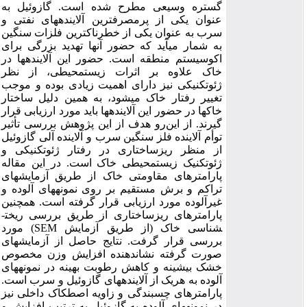
گستره وسیعی مطرح شده است. گازوئیل به
عنوان یکی از پرمصرف­ترین آلاینده­های نفتی و
سرب به عنوان یکی از خطرناک­ترین فلزات سنگین
به شمار می­آید که حضور آن­ها تهدید بزرگی برای
اکوسیستم منطقه است. حضور این آلاینده­ها در
خاک علاوه بر اثرات زیست­محیطی، از نظر
ژئوتکنیکی نیز دارای اهمیت زیادی بوده و موجب
تغییر رفتار خاک می­شود، به همین دلیل ساختار
خاک­ها در حضور این آلاینده­ها باید مورد ارزیابی قرار
گیرند. از این‌رو هدف از این پژوهش بررسی تأثیر
توأم آلاینده فلز سنگین سرب و آلاینده آلی گازوئیل
از منظر ریزساختاری در رفتار ژئوتکنیکی و
ژئوتکنیک زیست­محیطی خاک است. در این مقاله
پارامترهای مقاومتی خاک از طریق آزمایش­های
تراکم و برش مستقیم بر روی نمونه­های آلوده و
غیرآلوده مورد ارزیابی قرار گرفته است. همچنین
پارامترهای ریزساختاری از طریق بررسی ریخت­
شناسی خاک (از طریق آزمایش SEM) مورد
بررسی قرار گرفت. نتایج حاصل از آزمایش­های
صورت گرفته نشان­دهنده افزایش وزن مخصوص
خشک بیشینه و کاهش رطوبت بهینه در نمونه­های
آلوده به هریک از آلاینده­های گازوئیل و سرب است.
پارامترهای چسبندگی و زاویه اصطکاک داخلی نیز
در نمونه­های آلوده به گازوئیل به ترتیب افزایش و