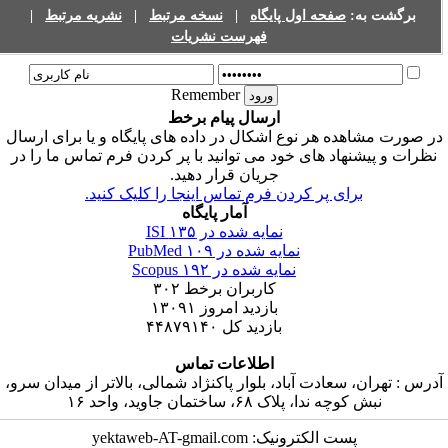
برگشت به:
صفحه اول پایگاه
|
نسخه مرتبط
|
نشریه مرتبط
|
فهرست نشریات
Remember
ارسال پیام برخط
ر صورت مشاهده هر نوع اشکال در داده های پایگاه و یا برای ارسال
نظرات و پیشنهاد های خود می توانید با پر کردن فرم تماس ما را در
جریان قرار دهید.
برای پر کردن فرم تماس اینجا را کلیک کنید.
آمار پایگاه
نمایه شده در ISI
۱۳۵
نمایه شده در PubMed
۱۰۹
نمایه شده در Scopus
۱۹۲
کاربران برخط
۳۰۲
بازدید امروز
۱۳۰۹۱
بازدید کل
۴۴۸۷۹۱۴۰
اطلاعات تماس
درس : تهران، سعادت آباد، بلوار پاکنژاد شمالی، بالاتر از میدان سرو،
نبش کوچه ندا، پلاک ۶۸، ساختمان جاوید، واحد ۱۶
پست الکترونیک: yektaweb-AT-gmail.com