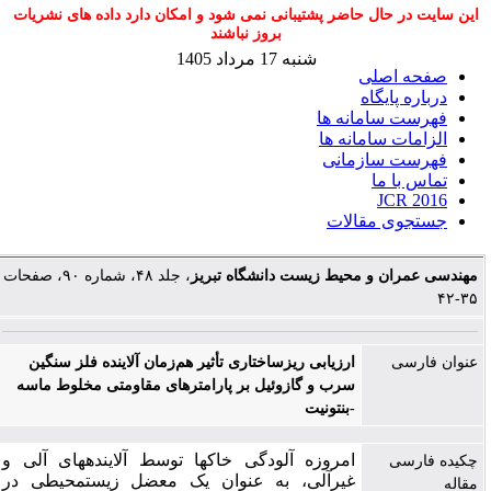
این سایت در حال حاضر پشتیبانی نمی شود و امکان دارد داده های نشریات
بروز نباشند
شنبه 17 مرداد 1405
صفحه اصلی
درباره پایگاه
فهرست سامانه ها
الزامات سامانه ها
فهرست سازمانی
تماس با ما
JCR 2016
جستجوی مقالات
مهندسی عمران و محیط زیست دانشگاه تبریز
، جلد ۴۸، شماره ۹۰، صفحات
۳۵-۴۲
عنوان فارسی
ارزیابی ریزساختاری تأثیر هم‌زمان آلاینده فلز سنگین
سرب و گازوئیل بر پارامترهای مقاومتی مخلوط ماسه
-بنتونیت
امروزه آلودگی خاک­ها توسط آلاینده­های آلی و
چکیده فارسی
غیرآلی، به عنوان یک معضل زیست­محیطی در
مقاله