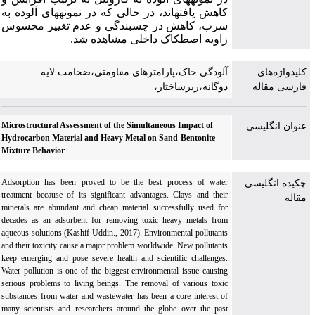
کاهش یافته­اند، در حالی که در نمونه­های آلوده به
سرب، کاهش در چسبندگی و عدم تغییر محسوس
زاویه اصطکاک داخلی مشاهده شد.
کلیدواژه‌های
آلودگی خاک،پارامترهای مقاومتی،ضخامت لایه
فارسی مقاله
دوگانه،ریزساختار،
Microstructural Assessment of the Simultaneous Impact of
عنوان انگلیسی
Hydrocarbon Material and Heavy Metal on Sand-Bentonite
Mixture Behavior
Adsorption has been proved to be the best process of water
چکیده انگلیسی
treatment because of its significant advantages. Clays and their
مقاله
minerals are abundant and cheap material successfully used for
decades as an adsorbent for removing toxic heavy metals from
aqueous solutions (Kashif Uddin., 2017). Environmental pollutants
and their toxicity cause a major problem worldwide. New pollutants
keep emerging and pose severe health and scientific challenges.
Water pollution is one of the biggest environmental issue causing
serious problems to living beings. The removal of various toxic
substances from water and wastewater has been a core interest of
many scientists and researchers around the globe over the past