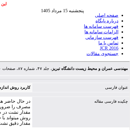
این 
پنجشنبه 15 مرداد 1405
صفحه اصلی
درباره پایگاه
فهرست سامانه ها
الزامات سامانه ها
فهرست سازمانی
تماس با ما
JCR 2016
جستجوی مقالات
مهندسی عمران و محیط زیست دانشگاه تبریز
، جلد ۴۷، شماره ۸۷، صفحات ۵۰-۶۰
عنوان فارسی
کاربرد روش انداز
در حال حاضر هدر
چکیده فارسی مقاله
مصرف را ضروری س
مقدار نشت در شب
روش می­تواند با
مقدار دقیق نشت 