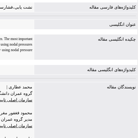
کلیدواژه‌های فارسی مقاله
نشت یابی،فشارسن
عنوان انگلیسی
em. The most important
چکیده انگلیسی مقاله
, using nodal pressures
y using nodal pressure
کلیدواژه‌های انگلیسی مقاله
نویسندگان مقاله
محمد عطاری |
گروه عمران دانش
سازمان اصلی تایی
محمود فغفور مغربی | r maghrebi
مدیر گروه عمران 
سازمان اصلی تایی