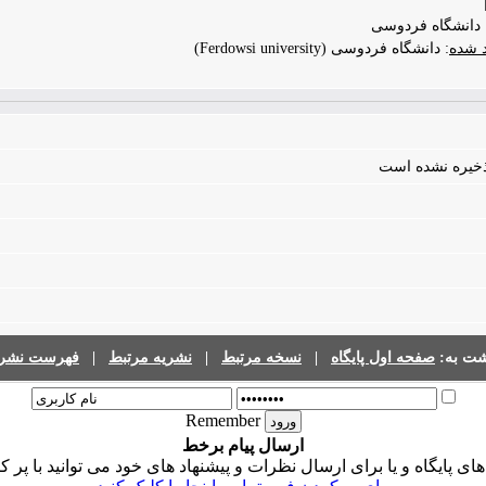
 دانشگاه فردوسی
د شده
: دانشگاه فردوسی (Ferdowsi university)
 ذخیره نشده است
شت به:
صفحه اول پایگاه
|
نسخه مرتبط
|
نشریه مرتبط
|
فهرست نشری
Remember
ارسال پیام برخط
 پایگاه و یا برای ارسال نظرات و پیشنهاد های خود می توانید با پر ک