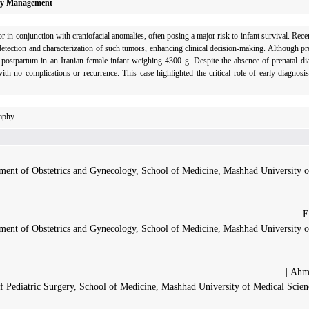
nary Management
r in conjunction with craniofacial anomalies, often posing a major risk to infant survival. Rece
 detection and characterization of such tumors, enhancing clinical decision-making. Although p
 postpartum in an Iranian female infant weighing 4300 g. Despite the absence of prenatal d
 no complications or recurrence. This case highlighted the critical role of early diagnosis
raphy
ment of Obstetrics and Gynecology, School of Medicine, Mashhad University o
E
ment of Obstetrics and Gynecology, School of Medicine, Mashhad University o
Ahma
f Pediatric Surgery, School of Medicine, Mashhad University of Medical Scien