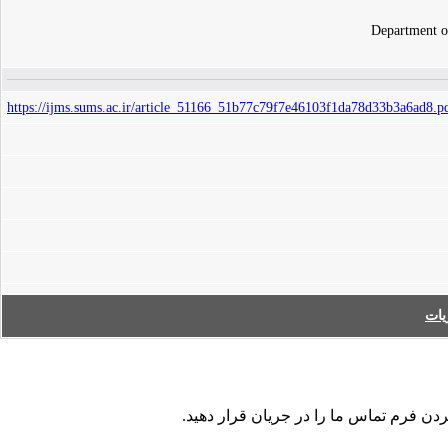
Department o
https://ijms.sums.ac.ir/article_51166_51b77c79f7e46103f1da78d33b3a6ad8.p
ات
کردن فرم تماس ما را در جریان قرار دهید