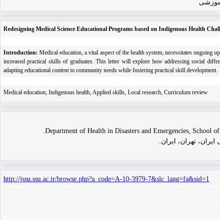
آموزشی
Redesigning Medical Science Educational Programs based on Indigenous Health Chal
Introduction:
Medical education, a vital aspect of the health system, necessitates ongoing 
increased practical skills of graduates. This letter will explore how addressing social dif
adapting educational content to community needs while fostering practical skill development.
Medical education, Indigenous health, Applied skills, Local research, Curriculum review
Department of Health in Disasters and Emergencies, School of
یران، تهران، ایران.
http://jssu.ssu.ac.ir/browse.php?a_code=A-10-3979-7&slc_lang=fa&sid=1