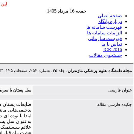
این 
جمعه 16 مرداد 1405
صفحه اصلی
درباره پایگاه
فهرست سامانه ها
الزامات سامانه ها
فهرست سازمانی
تماس با ما
JCR 2016
جستجوی مقالات
مجله دانشگاه علوم پزشکی مازندران
، جلد ۳۵، شماره ۲۵۲، صفحات ۱۲۵-۱۳۱
عنوان فارسی
سل پستان یا سرط
ضایعات پستان در
چکیده فارسی مقاله
ابتدا با توده ا
به‌عنوان سل پست
علائم سیستمیک ت
هشت ماه قبل از 