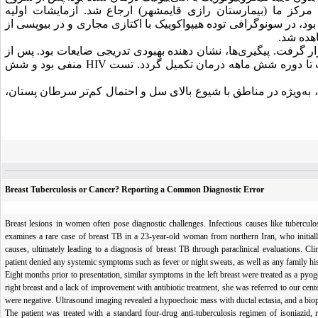
ه مرکز ما (بیمارستان رازی قایمشهر) ارجاع شد. آزمایشات اولیه
ود، در سونوگرافی توده هیپواکوییک با اکتازی مجاری و در بیوپسی از
هده شد.
رار گرفت. پیگیری‌ها، نشان‌ دهنده بهبودی تدریجی ضایعات بود. پس از
افت تا دوره شش‌ ماهه درمان تکمیل گردد. تست
HIV
منفی بود و شش
به‌ویژه در مناطق با شیوع بالای سل و احتمال کم‌تر سرطان پستان،
Breast Tuberculosis or Cancer? Reporting a Common Diagnostic Error
Breast lesions in women often
pose
diagnostic challenges
.
Infectious causes like tuberculo
examines a rare case of breast TB in a 23-year-old woman from northern Iran, who initiall
causes, ultimately leading to a diagnosis of breast TB through paraclinical evaluations.
Cli
patient denied any systemic symptoms such as fever or night sweats, as well as any family his
Eight months prior to presentation, similar symptoms in the left breast were treated as a pyog
right breast and a lack of improvement with antibiotic treatment, she was referred to our cente
were negative.
Ultrasound imaging revealed a hypoechoic mass with ductal ectasia, and a bio
The patient was treated with a standard four-drug anti-tuberculosis regimen of isoniazid,