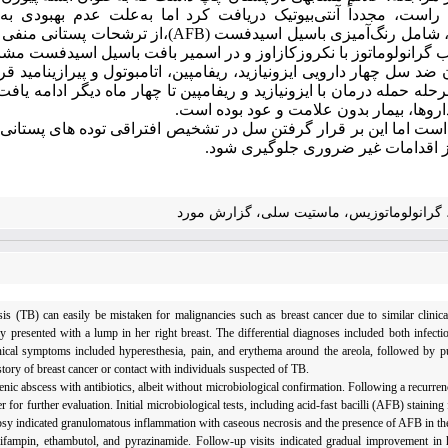
راست، مجدداً آنتی‌بیوتیک دریافت کرد اما به‌علت عدم بهبودی ب
، شامل رنگ‌آمیزی باسیل اسیدفست (
AFB
)،از ترشحات پستانی منفی ب
اب گرانولوماتوز با نکروزکازاوز و در اسمیر بافت باسیل اسیدفست مشا
ضد سل چهار دارویی ایزونیازید، ریفامپین، اتامبوتول و پیرازینامید ق
حله حمله درمان با ایزونیازید و ریفامپین تا چهار ماه دیگر ادامه ی
اروها، بیمار بدون علامت و عود بوده است.
ست اما این بر قرار گرفتن سل در تشخیص افتراقی توده های پستانی، 
 از اقدامات غیر ضروری جلوگیری شود.
، گرانولوماتوزیس، ماستیت سلی، گزارش مورد
sis (TB) can easily be mistaken for malignancies such as breast cancer due to similar clinical
y presented with a lump in her right breast.
The differential diagnoses included both infecti
nical symptoms included hyperesthesia, pain, and erythema around the areola, followed by p
tory of breast cancer or contact with individuals suspected of TB.
enic abscess with antibiotics, albeit without microbiological confirmation.
Following a recurren
r for further evaluation.
Initial microbiological tests, including acid-fast bacilli (AFB) staining
psy indicated granulomatous inflammation with caseous necrosis and the presence of AFB in the
 rifampin, ethambutol, and pyrazinamide.
Follow-up visits indicated gradual improvement in 