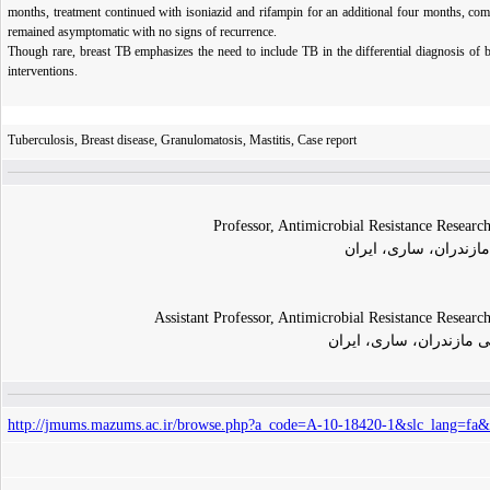
months, treatment continued with isoniazid and rifampin for an additional four months, co
remained asymptomatic with no signs of recurrence.
Though rare, breast TB emphasizes the need to include TB in the differential diagnosis of 
interventions.
Tuberculosis, Breast disease, Granulomatosis, Mastitis, Case report
Professor, Antimicrobial Resistance Researc
ازندران، ساری، ایران
Assistant Professor, Antimicrobial Resistance Researc
ی مازندران، ساری، ایران
http://jmums.mazums.ac.ir/browse.php?a_code=A-10-18420-1&slc_lang=fa&