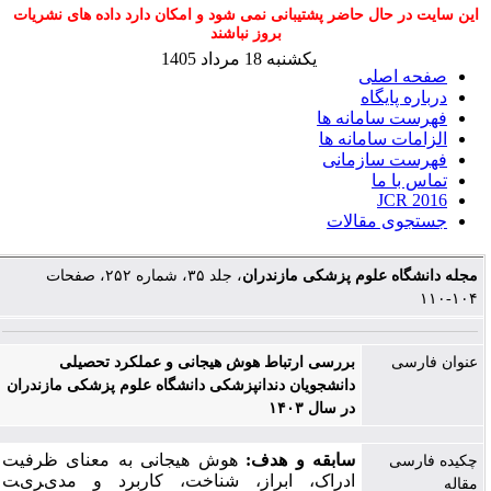
این سایت در حال حاضر پشتیبانی نمی شود و امکان دارد داده های نشریات
بروز نباشند
یکشنبه 18 مرداد 1405
صفحه اصلی
درباره پایگاه
فهرست سامانه ها
الزامات سامانه ها
فهرست سازمانی
تماس با ما
JCR 2016
جستجوی مقالات
مجله دانشگاه علوم پزشکی مازندران
، جلد ۳۵، شماره ۲۵۲، صفحات
۱۰۴-۱۱۰
عنوان فارسی
بررسی ارتباط هوش هیجانی و عملکرد تحصیلی
دانشجویان دندانپزشکی دانشگاه علوم پزشکی مازندران
در سال ۱۴۰۳
سابقه و هدف:
ﻫﻮش ﻫﯿﺠﺎﻧﯽ ﺑﻪ ﻣﻌﻨﺎی ﻇﺮﻓﯿﺖ
چکیده فارسی
ادراک، اﺑﺮاز، ﺷﻨﺎﺧﺖ، ﮐﺎرﺑﺮد و ﻣﺪیﺮیﺖ
مقاله