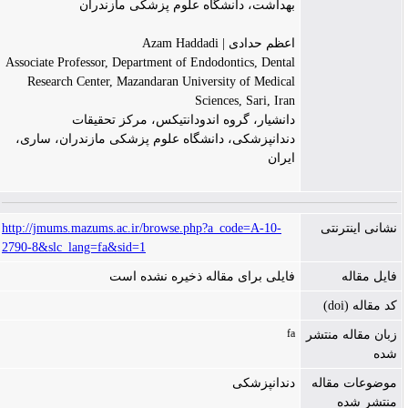
بهداشت، دانشگاه علوم پزشکی مازندران
اعظم حدادی | Azam Haddadi
Associate Professor, Department of Endodontics, Dental
Research Center, Mazandaran University of Medical
Sciences, Sari, Iran
دانشیار، گروه اندودانتیکس، مرکز تحقیقات
دندانپزشکی، دانشگاه علوم پزشکی مازندران، ساری،
ایران
نشانی اینترنتی
http://jmums.mazums.ac.ir/browse.php?a_code=A-10-
2790-8&slc_lang=fa&sid=1
فایل مقاله
فایلی برای مقاله ذخیره نشده است
کد مقاله (doi)
fa
زبان مقاله منتشر
شده
موضوعات مقاله
دندانپزشکی
منتشر شده