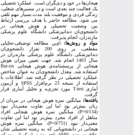
ﻫﯿﺠﺎنﻫﺎ در ﺧﻮد و دیﮕﺮان است.
عملکرد تحصیلی
یک فعالیت چند بعدی است و در مسیرهای شغلی،
زندگی فردی و موفقیت بلند مدت بسیار مهم تلقی
می شود
. ﻣﻄﺎﻟﻌﻪ ﺣﺎﺿﺮ ﺑﺎ ﻫﺪف ﺑﺮرﺳﯽ ارﺗﺒﺎط
ﺑﯿﻦ وﺿﻌﯿﺖ ﺗﺤﺼﯿﻠﯽ و ﻫﻮش ﻫﯿﺠﺎﻧﯽ در
داﻧﺸﺠﻮیﺎن دﻧﺪاﻧﭙﺰﺷﮑﯽ داﻧﺸﮕﺎه ﻋﻠﻮم
ﭘﺰﺷﮑﯽ
مازندران
، انجام پذیرفت.
مواد و روش
ها:
ایﻦ ﻣﻄﺎﻟﻌﻪ ﺗﻮﺻﯿفی-ﺗﺤﻠﯿلی
مقطعی، بر روی 200 نفراز داﻧﺸﺠﻮیﺎن
دﻧﺪاﻧﭙﺰﺷﮑﯽ دانشگاه علوم پزشکی مازندران در
سال 1403 انجام شد. ﺟﻬﺖ ﺗﻌﯿﯿﻦ ﻣﯿﺰان ﻫﻮش
ﻫﯿﺠﺎﻧﯽ از ﭘﺮﺳﺸﻨﺎﻣﻪی ﻫﻮش ﻫﯿﺠﺎﻧﯽ
Bar-on
اﺳﺘﻔﺎده ﺷﺪ.
ﻣﻌﺪل داﻧﺸﺠﻮیﺎن ﺑﻪ ﻋﻨﻮان ﺷﺎﺧﺺ
عملکرد ﺗﺤﺼﯿﻠﯽ در ﻧﻈﺮ ﮔﺮﻓﺘﻪ ﺷﺪ.
اﻃﻼﻋﺎت ﺑﺎ
اﺳﺘﻔﺎده از ﻧﺴﺨﻪ 23 ﻧﺮم
اﻓﺰار
SPSS
و آزمون
آماری
T-test
ﻣﻮرد ﺗﺠﺰیﻪ و ﺗﺤﻠﯿﻞ آﻣﺎری ﻗﺮار
ﮔﺮﻓﺖ.
یافته
ها:
میانگین نمره هوش هیجانی در مردان از
زنان بیش‌تر بود اما این تفاوت معنی
دار نبود
(0/134=
P
). میانگین نمره هوش هیجانی افراد
متاهل از افراد مجرد بیش‌تر بود اما این تفاوت
معنی‌دار نبود (0/751=
P
). میانگین نمره هوش
هیجانی در دانشجویانی که به رشته تحصیلی شان
علاقمند بودند، 19/95 واحد بیش‌تر از کسانی بود که