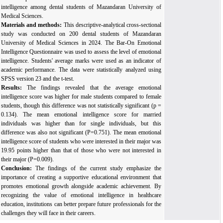
intelligence among dental students of Mazandaran University of
Medical Sciences.
Materials and methods:
This descriptive-analytical cross-sectional
study was conducted on 200 dental students of Mazandaran
University of Medical Sciences in 2024. The Bar-On Emotional
Intelligence Questionnaire was used to assess the level of emotional
intelligence. Students' average
marks were used as an indicator of
academic performance. The data were
statistically analyzed using
SPSS version 23 and the t-test.
Results:
The findings revealed that the average emotional
intelligence score was higher for male students compared to female
students, though this difference was not statistically significant (p =
0.134). The mean emotional intelligence score for married
individuals was higher than for single individuals, but this
difference was also not significant (P=0.751). The mean emotional
intelligence score of students who were interested in their major was
19.95 points higher than that of those who were not interested in
their major (P=0.009).
Conclusion:
The findings of the current study emphasize the
importance of creating a supportive educational environment that
promotes emotional growth alongside academic achievement. By
recognizing the value of emotional intelligence in healthcare
education, institutions can better prepare future professionals for the
challenges they will face in their careers.