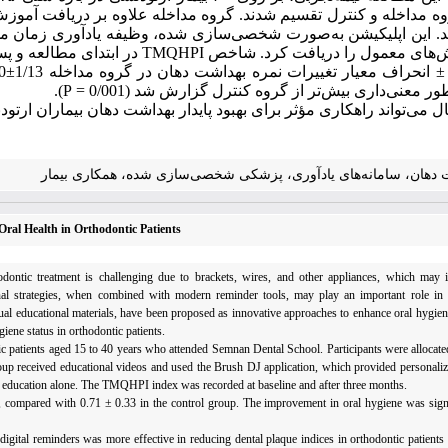
روه مداخله و کنترل تقسیم شدند. گروه مداخله علاوه بر دریافت آمو
د. این اپلیکیشن به‌صورت شخصی‌سازی ‌شده، وظیفه یادآوری زمان مسو
زش‌های معمول را دریافت کرد. شاخص
TMQHPI
در ابتدای مطالعه و پ
±
انحراف معیار تغییرات نمره بهداشت دهان در گروه مداخله 1/13
±
90/0 و
طور معنی
داری بیش‌تر از گروه کنترل گزارش شد (0/001 =
P
).
ال می‌تواند راهکاری مؤثر برای بهبود پایدار بهداشت دهان بیماران ارتو
 دهان، سامانه‌های یادآوری، پزشکی شخصی‌سازی ‌شده، همکاری بیمار
ral Health in Orthodontic Patients
odontic treatment is challenging due to brackets, wires, and other appliances, which may i
ional strategies, when combined with modern reminder tools, may play an important role in
sual educational materials, have been proposed as innovative approaches to enhance oral hygien
iene status in orthodontic patients.
patients aged 15 to 40 years who attended Semnan Dental School. Participants were allocated
 group received educational videos and used the Brush DJ application, which provided personali
e education alone. The TMQHPI index was recorded at baseline and after three months.
 compared with 0.71 ± 0.33 in the control group. The improvement in oral hygiene was signif
digital reminders was more effective in reducing dental plaque indices in orthodontic patients