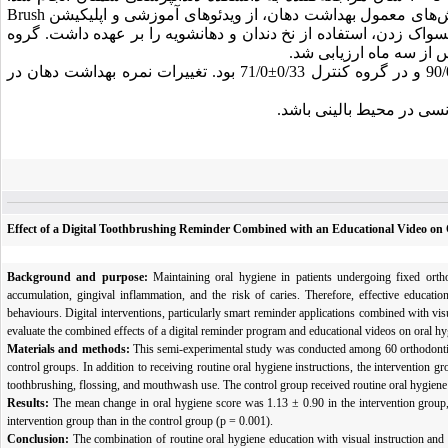
زش‌های معمول بهداشت دهان، از ویدئوهای آموزشی و اپلیکیشن
Brush
اک زدن، استفاده از نخ دندان و دهانشویه را بر عهده داشت. گروه
س از سه ماه ارزیابی شد
.
 در گروه کنترل 0/33
±
71/0 بود. تغییرات نمره بهداشت دهان در
دنسی در محیط بالینی باشد
.
Effect of a Digital Toothbrushing Reminder Combined with an Educational Video on O
Background and purpose:
Maintaining oral hygiene in patients undergoing fixed orth
accumulation, gingival inflammation, and the risk of caries. Therefore, effective educat
behaviours. Digital interventions, particularly smart reminder applications combined with vi
evaluate the combined effects of a digital reminder program and educational videos on oral hyg
Materials and methods:
This semi-experimental study was conducted among 60 orthodontic 
control groups. In addition to receiving routine oral hygiene instructions, the intervention
toothbrushing, flossing, and mouthwash use. The control group received routine oral hygien
Results:
The mean change in oral hygiene score was 1.13 ± 0.90 in the intervention group,
intervention group than in the control group (p = 0.001).
Conclusion:
The combination of routine oral hygiene education with visual instruction and 