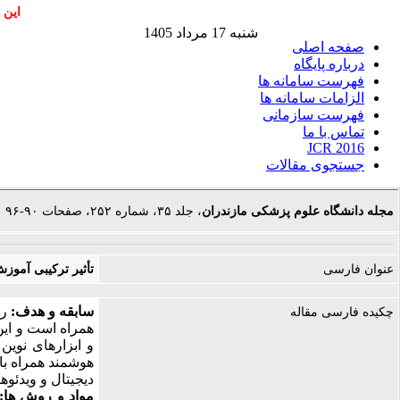
این 
شنبه 17 مرداد 1405
صفحه اصلی
درباره پایگاه
فهرست سامانه ها
الزامات سامانه ها
فهرست سازمانی
تماس با ما
JCR 2016
جستجوی مقالات
مجله دانشگاه علوم پزشکی مازندران
، جلد ۳۵، شماره ۲۵۲، صفحات ۹۰-۹۶
عنوان فارسی
تأثیر ترکیبی آموز
سابقه و هدف:
رع
چکیده فارسی مقاله
همراه است و این
و ابزارهای نوین 
هوشمند همراه با
دیجیتال و ویدئو
مواد و روش
ها: