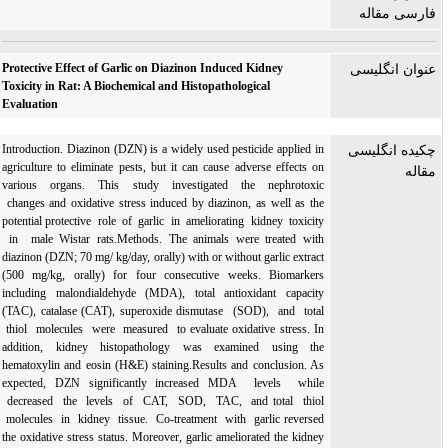
فارسی مقاله
Protective Effect of Garlic on Diazinon Induced Kidney
عنوان انگلیسی
Toxicity in Rat: A Biochemical and Histopathological
Evaluation
Introduction. Diazinon (DZN) is a widely used pesticide applied in
چکیده انگلیسی
agriculture to eliminate pests, but it can cause adverse effects on
مقاله
various organs. This study investigated the nephrotoxic
changes and oxidative stress induced by diazinon, as well as the
potential protective role of garlic in ameliorating kidney toxicity
in male Wistar rats.Methods. The animals were treated with
diazinon (DZN; 70 mg/ kg/day, orally) with or without garlic extract
(500 mg/kg, orally) for four consecutive weeks. Biomarkers
including malondialdehyde (MDA), total antioxidant capacity
(TAC), catalase (CAT), superoxide dismutase (SOD), and total
thiol molecules were measured to evaluate oxidative stress. In
addition, kidney histopathology was examined using the
hematoxylin and eosin (H&E) staining.Results and conclusion. As
expected, DZN significantly increased MDA levels while
decreased the levels of CAT, SOD, TAC, and total thiol
molecules in kidney tissue. Co-treatment with garlic reversed
the oxidative stress status. Moreover, garlic ameliorated the kidney