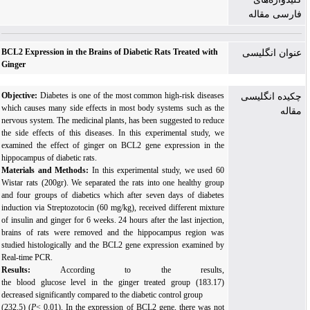
فارسی مقاله
BCL2 Expression in the Brains of Diabetic Rats Treated with
عنوان انگلیسی
Ginger
Objective:
Diabetes is one of the most common high-risk diseases
چکیده انگلیسی
which causes many side effects in most body systems such as the
مقاله
nervous system. The medicinal plants, has been suggested to reduce
the side effects of this diseases. In this experimental study, we
examined the effect of ginger on BCL2 gene expression in the
hippocampus of diabetic rats.
Materials and Methods
:
In this experimental study, we used 60
Wistar rats (200gr). We separated the rats into one healthy group
and four groups of diabetics which after seven days of diabetes
induction via Streptozotocin (60
mg/kg), received different mixture
of insulin and ginger for 6 weeks. 24 hours after the last injection,
brains of rats were removed and the hippocampus region was
studied histologically and the BCL2 gene expression examined by
Real-time PCR.
Results:
According to the results,
the blood glucose level in the ginger treated group (183.17)
decreased significantly compared to the diabetic control group
(232.5) (
P
˂ 0.01). In the expression of BCL2 gene, there was not