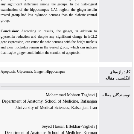
any significant difference among the groups. In the histological
examination of the hippocampus CA1 region, the ginger-insulin
treated group had less pyknotic neurons than the diabetic control
group.
Conclusion
:
According to results, the ginger, in addition to
glycaemia reduction and despite any significant change in BCL2
gene expression, can cause the safe neurons with the bright nucleus
and clear nucleolus remain in the treated group, which can indicate
that maybe ginger could inhibit the creation of apoptosis.
Apoptosis, Glycaemia, Ginger, Hippocampus
کلیدواژه‌های
انگلیسی مقاله
| Mohammad Mohsen Taghavi
نویسندگان مقاله
Department of Anatomy, School of Medicine, Rafsanjan
University of Medical Sciences, Rafsanjan, Iran.
| Seyed Hassan Eftekhar-Vaghefi
Department of Anatomy, School of Medicine, Kerman