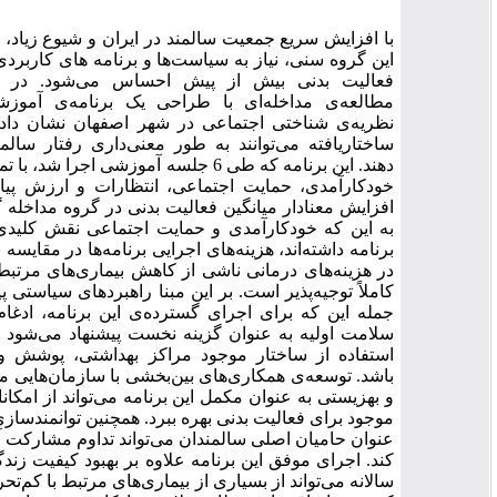
ا افزایش سریع جمعیت سالمند در ایران و شیوع زیاد، کم‌ تحرکی در
ین گروه سنی، نیاز به سیاست‌ها و برنامه های کاربردی برای ارتقای
عالیت بدنی بیش از پیش احساس می‌شود. در این خصوص،
طالعه‌ی مداخله‌ای با طراحی یک برنامه‌ی آموزشی مبتنی بر
ظریه‌ی شناختی اجتماعی در شهر اصفهان نشان داد که مداخلات
اختاریافته می‌توانند به طور معنی‌داری رفتار سالمندان را تغییر
دهند. این برنامه که طی 6 جلسه آموزشی اجرا شد، با تمرکز بر تقویت
ودکارآمدی، حمایت اجتماعی، انتظارات و ارزش پیامد، موفق به
فزایش معنادار میانگین فعالیت بدنی در گروه مداخله گردید. با توجه
ه این که خودکارآمدی و حمایت اجتماعی نقش کلیدی در موفقیت
رنامه داشته‌اند، هزینه‌های اجرایی برنامه‌‌ها در مقایسه با صرفه‌جویی
ر هزینه‌های درمانی ناشی از کاهش بیماری‌های مرتبط با کم‌تحرکی
املاً توجیه‌پذیر است. بر این مبنا راهبردهای سیاستی پیشنهاد شد: از
مله این که برای اجرای گسترده‌ی این برنامه، ادغام آن در نظام
لامت اولیه به عنوان گزینه نخست پیشنهاد می‌شود که می‌تواند با
ستفاده از ساختار موجود مراکز بهداشتی، پوشش وسیعی داشته
اشد. توسعه‌ی همکاری‌های بین‌بخشی با سازمان‌هایی مانند شهرداری
 بهزیستی به عنوان مکمل این برنامه می‌تواند از امکانات و فضاهای
وجود برای فعالیت بدنی بهره ببرد. همچنین توانمندسازی خانواده‌ها به
نوان حامیان اصلی سالمندان می‌تواند تداوم مشارکت آنان را تضمین
ند. اجرای موفق این برنامه علاوه بر بهبود کیفیت زندگی سالمندان،
الانه می‌تواند از بسیاری از بیماری‌های مرتبط با کم‌تحرکی پیشگیری