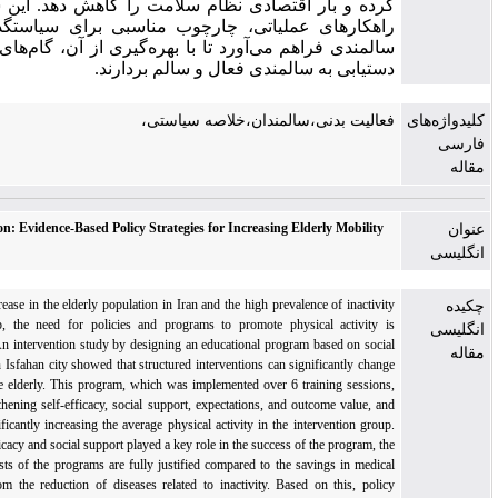
رده و بار اقتصادی نظام سلامت را کاهش دهد. این سند با ارائه‌ی
اهکارهای عملیاتی، چارچوب مناسبی برای سیاستگذاران حوزه‌ی
المندی فراهم می‌آورد تا با بهره‌گیری از آن، گام‌های مؤثری جهت
ستیابی به سالمندی فعال و سالم بردارند.
عالیت بدنی،سالمندان،خلاصه سیاستی،
Aging Mobilization: Evidence-Based Policy Strategies for Increasing Elderly Mobility
With the rapid increase in the elderly population in Iran and the high prevalence of inactivit
in this age group, the need for policies and programs to promote physical activity i
increasingly felt. An intervention study by designing an educational program based on socia
cognitive theory in Isfahan city showed that structured interventions can significantly chang
the behavior of the elderly. This program, which was implemented over 6 training sessions
focused on strengthening self-efficacy, social support, expectations, and outcome value, an
succeeded in significantly increasing the average physical activity in the intervention group
Given that self-efficacy and social support played a key role in the success of the program, th
implementation costs of the programs are fully justified compared to the savings in medica
costs resulting from the reduction of diseases related to inactivity. Based on this, polic