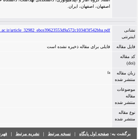
صفهان، اصفهان، ایران.
https://jims.mui.ac.ir/article_32982_ebce39623553d9a572c1034f3f542bba.pd
ایلی برای مقاله ذخیره نشده است
f
صفحه اول پایگاه
|
نسخه مرتبط
|
نشریه مرتبط
|
فهرست نشریات