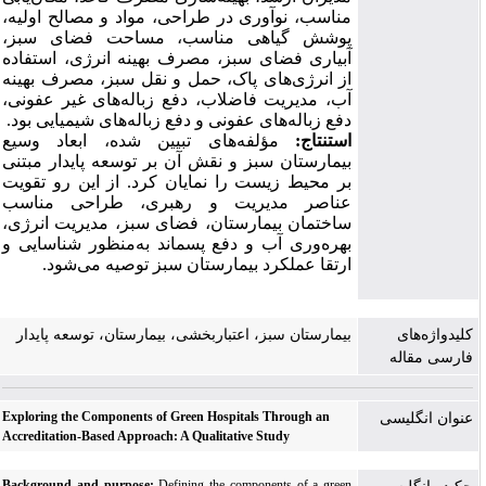
مناسب، نوآوری در طراحی، مواد و مصالح اولیه،
پوشش گیاهی مناسب، مساحت فضای سبز،
آبیاری فضای سبز، مصرف بهینه انرژی، استفاده
از انرژی‌های پاک، حمل‌ و نقل سبز، مصرف بهینه
آب، مدیریت فاضلاب، دفع زباله‌های غیر عفونی،
دفع زباله‌های عفونی و دفع زباله‌های شیمیایی بود.
استنتاج:
مؤلفه‌های تبیین شده، ابعاد وسیع
بیمارستان سبز و نقش آن بر توسعه پایدار مبتنی
بر محیط ‌زیست را نمایان کرد. از این ‌رو تقویت
عناصر مدیریت و رهبری، طراحی مناسب
ساختمان بیمارستان، فضای سبز، مدیریت انرژی،
بهره‌وری آب و دفع پسماند به‌منظور شناسایی و
ارتقا عملکرد بیمارستان سبز توصیه می‌شود.
کلیدواژه‌های
بیمارستان سبز، اعتباربخشی، بیمارستان، توسعه پایدار
فارسی مقاله
Exploring the Components of Green Hospitals Through an
عنوان انگلیسی
Accreditation-Based Approach: A Qualitative Study
Background and purpose:
Defining the components of a green