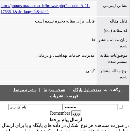
نشانی اینترنتی
http://jmums.mazums.ac.ir/browse.php?a_code=A-11-
17636-1&slc_lang=fa&sid=1
فایل مقاله
فایلی برای مقاله ذخیره نشده است
کد مقاله (doi)
fa
زبان مقاله منتشر
شده
موضوعات مقاله
مدیریت خدمات بهداشتی و درمانی
منتشر شده
نوع مقاله منتشر
کیفی
شده
برگشت به:
صفحه اول پایگاه
|
نسخه مرتبط
|
نشریه مرتبط
|
فهرست نشریات
Remember
ارسال پیام برخط
ر صورت مشاهده هر نوع اشکال در داده های پایگاه و یا برای ارسال
نظرات و پیشنهاد های خود می توانید با پر کردن فرم تماس ما را در