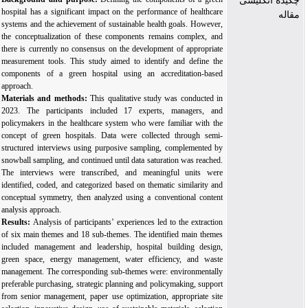
چکیده انگلیسی
hospital has a significant impact on the performance of healthcare
مقاله
systems and the achievement of sustainable health goals. However,
the conceptualization of these components remains complex, and
there is currently no consensus on the development of appropriate
measurement tools. This study aimed to identify and define the
components of a green hospital using an accreditation-based
approach.
Materials and methods:
This qualitative study was conducted in
2023. The participants included 17 experts, managers, and
policymakers in the healthcare system who were familiar with the
concept of green hospitals. Data were collected through semi-
structured interviews using purposive sampling, complemented by
snowball sampling, and continued until data saturation was reached.
The interviews were transcribed, and meaningful units were
identified, coded, and categorized based on thematic similarity and
conceptual symmetry, then analyzed using a conventional content
analysis approach.
Results:
Analysis of participants’ experiences led to the extraction
of six main themes and 18 sub-themes. The identified main themes
included management and leadership, hospital building design,
green space, energy management, water efficiency, and waste
management. The corresponding sub-themes were: environmentally
preferable purchasing, strategic planning and policymaking, support
from senior management, paper use optimization, appropriate site