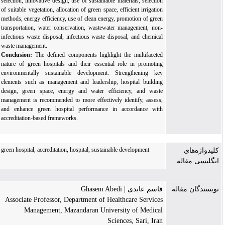
selection, innovative design, use of sustainable materials, selection
of suitable vegetation, allocation of green space, efficient irrigation
methods, energy efficiency, use of clean energy, promotion of green
transportation, water conservation, wastewater management, non-
infectious waste disposal, infectious waste disposal, and chemical
waste management.
Conclusion:
The defined components highlight the multifaceted
nature of green hospitals and their essential role in promoting
environmentally sustainable development. Strengthening key
elements such as management and leadership, hospital building
design, green space, energy and water efficiency, and waste
management is recommended to more effectively identify, assess,
and enhance green hospital performance in accordance with
accreditation-based frameworks.
green hospital, accreditation, hospital, sustainable development
کلیدواژه‌های
انگلیسی مقاله
نویسندگان مقاله
قاسم عابدی | Ghasem Abedi
Associate Professor, Department of Healthcare Services
Management, Mazandaran University of Medical
Sciences, Sari, Iran