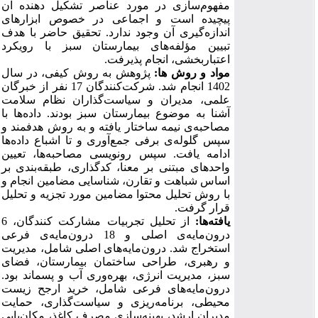
مفهوم‌سازی در مورد عناصر تشکیل ‌دهنده آن
پیچیده است و اجماعی
در خصوص
ابزارهای
اندازه
گیری
آن
وجود
ندارد. تحقیق حاضر با هدف
تبیین مؤلفه‌های بیمارستان سبز با رویکرد
اعتباربخشی
، انجام پذیرفت.
مواد و روش
ها:
پژوهش به روش کیفی، در سال
1402 انجام شد. شرکت
کنندگان
17
نفر از خبرگان
علمی، مدیران و سیاست‌گذاران نظام سلامت
آشنا به موضوع بیمارستان سبز بودند. داده‌ها
با
مصاحبه‌ی
نیمه ساختار یافته‌ و به روش
هدفمند
و
سپس گلوله‌ی
برفی
جمع‌آوری و
تا
اشباع
داده‌ها
ادامه
یافت. سپس رونویسی مصاحبه‌ها، تعیین
واحدهای مبتنی بر معنا، کدگذاری، طبقه‌بندی بر
اساس شباهت و تقارن، شناسایی مضامین انجام و
با روش تحلیل محتوا مضامین مورد تجزیه ‌و تحلیل
قرار گرفت.
یافته
ها:
از تحلیل تجربیات مشارکت‌ کنندگان، 6
درون‌مایه‌ی اصلی و 18 درون‌مایه‌ی فرعی
استخراج شد. درون‌مایه
ها‌ی اصلی شامل، مدیریت
و رهبری، طراحی ساختمان بیمارستان، فضای
سبز، مدیریت انرژی، بهره‌وری آب و پسماند بود.
درون‌مایه‌های فرعی شامل، خرید ارجح زیست
‌محیطی، برنامه‌ریزی و سیاست‌گذاری، حمایت
مدیران ارشد، بهینه‌سازی مصرف کاغذ، مکان‌یابی