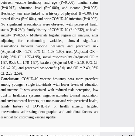
between vaccine hesitancy and age (P=0.000), marital status
(P=0.017), education level (P=0.000), and income (P=0.003).
Hesitancy was also linked to a history of physical (P=0.007) or
mental illness (P=0.004), and prior COVID-19 infection (P=0.002).
No significant associations were observed with perceived health
status (P=0.280), family history of COVID-19 (P=0.232), or health
anxiety (P=0.500). Multivariate logistic regression analysis, after
adjusting for confounding variables, showed significant
associations between vaccine hesitancy and perceived risk
(Adjusted OR =1.78; 95% CI: 1.68–1.90), trust (Adjusted OR =
1.86; 95% CI: 1.77–1.95), social responsibility (Adjusted OR =
1.87; 95% CI: 1.78–1.97), barriers (Adjusted OR = 2.10; 95% CI:
2.01–2.20), and perceived cost-benefit (Adjusted OR = 2.40; 95%
CI: 2.23–2.59).
Conclusion:
COVID-19 vaccine hesitancy was more prevalent
among younger, single individuals with lower levels of education
and income. It was associated with reduced risk perception, low
trust in healthcare systems, negative attitudes toward vaccination,
and environmental barriers, but not associated with perceived health,
family history of COVID-19, or health anxiety. Targeted
interventions addressing demographic and attitudinal factors are
essential for improving vaccine uptake.