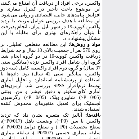
واکسن، برخی افراد از دریافت آن امتناع می‌کنند،
این موضوع باعث تأخیر در کنترل بیماری و
افزایش پیامدهای جانی، اقتصادی و روانی می‌شود.
این مطالعه با هدف بررسی عوامل مرتبط با تردید
واکسن کووید-19 در شهر بابل ایران، انجام پذیرفت
تا بتوان راهکارهای بهتری برای مقابله با این
.
مشکل پیشنهاد داد
مواد و روش
ها:
این مطالعه مقطعی- تحلیلی، بر
روی 570 نفر از جمعیت بالای 18 سال واجد شرایط
دریافت واکسن کووید-19 در دو گروه انجام شد.
گروه اول شامل افراد واکسن نزده (میانگین سنی
37 سال) و گروه دوم افراد واکسینه کامل (سه دوز
واکسن، میانگین سنی 42 سال) بود. داده‌ها با
استفاده از پرسشنامه استاندارد و تحلیل آماری
بررسی شد. آزمون‌های
SPSS
توسط نرم‌افزار
آماری کای‌اسکوئر
و
دقیق فیشر و من- ویتنی
رگرسیون
)
P>
شاپیرو-ویلک (0/05
)
P<
(0/05
لجستیک برای تعدیل متغیرهای مخدوش‌ کننده
.
استفاده شدند
یافته
ها:
آنالیز تک متغیره نشان داد که تردید
)،
P=
)، وضعیت تاهل (0/017
P=
واکسن با سن (0
)،
P=
) و سطح درآمد (0/003
P=
سطح تحصیلات (0
)، سابقه بیماری
P=
سابقه بیماری جسمی (0/007
) و سابقه ابتلا به
P=
اعصاب و روان (0/004