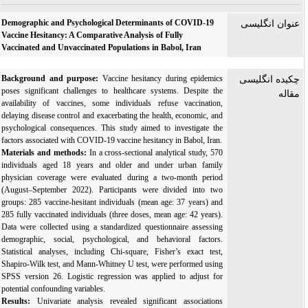
Demographic and Psychological Determinants of COVID-19
عنوان انگلیسی
Vaccine Hesitancy: A Comparative Analysis of Fully
Vaccinated and Unvaccinated Populations in Babol, Iran
Background and purpose:
Vaccine hesitancy during epidemics
چکیده انگلیسی
poses significant challenges to healthcare systems. Despite
the
مقاله
availability of
vaccines, some individuals refuse vaccination,
delaying disease control and exacerbating
the
health, economic, and
psychological
consequences. This study aimed to investigate
the
factors associated with COVID-19 vaccine hesitancy in Babol, Iran.
Materials and methods:
In a cross-sectional analytical study, 570
individuals aged 18 years and older
and
under urban family
physician coverage were evaluated during a two-month period
(August–September 2022). Participants were divided into two
groups: 285 vaccine-hesitant individuals (mean age: 37 years) and
285 fully vaccinated individuals (three doses, mean age: 42 years).
Data were collected using a standardized questionnaire assessing
demographic, social, psychological, and behavioral factors.
Statistical analyses, including
Chi-square, Fisher’s exact test,
Shapiro-Wilk test, and Mann-Whitney U test, were performed using
SPSS version 26. Logistic regression was applied to adjust for
potential
confounding variables.
Results:
Univariate analysis revealed significant associations