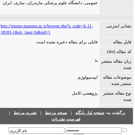
عمومی، دانشگاه علوم پزشکی مازندران، ساری، ایران
http://jmums.mazums.ac.ir/browse.php?a_code=A-11-
نشانی اینترنتی
18183-1&slc_lang=fa&sid=1
فایل مقاله
فایلی برای مقاله ذخیره نشده است
کد مقاله (doi)
fa
زبان مقاله منتشر
شده
موضوعات مقاله
اپیدمیولوژی
منتشر شده
نوع مقاله منتشر
پژوهشی-کامل
شده
|
نشریه مرتبط
|
نسخه مرتبط
|
صفحه اول پایگاه
برگشت به:
فهرست نشریات