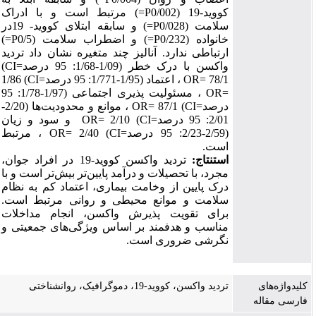
) مرتبط است و با ادراک
P=
کووید-19 (0/002
) و سابقه ابتلای کووید- 19در
P=
سلامت (0/028
)
P=
) و اضطراب سلامت (0/5
P=
خانواده (0/232
ارتباطی ندارد.
آنالیز چند متغیره نشان داد تردید
)
CI
درک خطر (1/09-1/68: 95 درصد=
واکسن با
) 1/86
CI
(1/95-1/771: 95 درصد=
، اعتماد
OR
=
78/1
، مسئولیت‌ پذیری اجتماعی (1/97-1/78: 95
OR
=
موانع و محدودیت‌ها (2/20-
،
OR
=
) 87/1
CI
درصد=
سود و زیان
و
OR
=
) 2/10
CI
2/01: 95 درصد=
مرتبط
،
OR
=
) 2/40
CI
(2/59-2/23: 95 درصد=
است.
استنتاج:
تردید واکسن کووید-19 در افراد جوان،
مجرد، با تحصیلات و درآمد پایین‌تر بیش‌تر است و با
درک پایین از وخامت بیماری، اعتماد کم به نظام
سلامت و موانع محیطی و روانی مرتبط است.
برای تقویت پذیرش واکسن، انجام مداخلات
مناسب و هدفمند بر اساس ویژگی‌های جمعیتی و
.
نگرشی ضروری است
کلیدواژه‌های
تردید واکسن، کووید-19، دموگرافیک، روانشناختی
فارسی مقاله