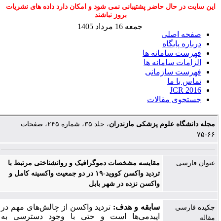
این سایت در حال حاضر پشتیبانی نمی شود و امکان دارد داده های نشریات
بروز نباشند
جمعه 16 مرداد 1405
صفحه اصلی
درباره پایگاه
فهرست سامانه ها
الزامات سامانه ها
فهرست سازمانی
تماس با ما
JCR 2016
جستجوی مقالات
مجله دانشگاه علوم پزشکی مازندران
، جلد ۳۵، شماره ۲۴۵، صفحات
۶۶-۷۵
عنوان فارسی
مقایسه مشخصات دموگرافیک و روانشناختی مرتبط با
تردید واکسن کووید-۱۹ در دو جمعیت واکسینه کامل و
واکسن نزده در شهر بابل
سابقه و هدف:
تردید واکسن از چالش‌های مهم در
چکیده فارسی
اپیدمی‌ها است
و حتی
با وجود دسترسی به
مقاله