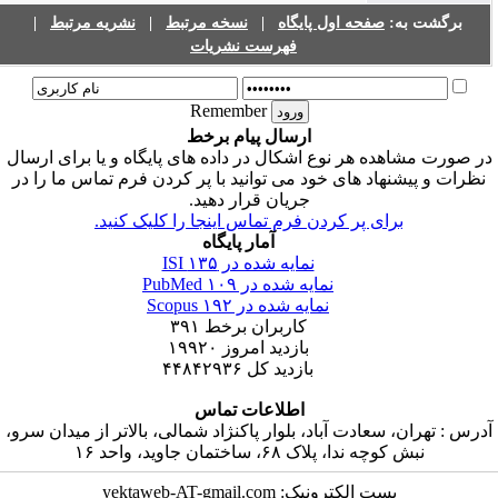
|
نشریه مرتبط
|
نسخه مرتبط
|
صفحه اول پایگاه
برگشت به:
فهرست نشریات
Remember
ارسال پیام برخط
ر صورت مشاهده هر نوع اشکال در داده های پایگاه و یا برای ارسال
نظرات و پیشنهاد های خود می توانید با پر کردن فرم تماس ما را در
جریان قرار دهید.
برای پر کردن فرم تماس اینجا را کلیک کنید.
آمار پایگاه
۱۳۵
نمایه شده در ISI
۱۰۹
نمایه شده در PubMed
۱۹۲
نمایه شده در Scopus
۳۹۱
کاربران برخط
۱۹۹۲۰
بازدید امروز
۴۴۸۴۲۹۳۶
بازدید کل
اطلاعات تماس
آدرس : تهران، سعادت آباد، بلوار پاکنژاد شمالی، بالاتر از میدان سرو
نبش کوچه ندا، پلاک ۶۸، ساختمان جاوید، واحد ۱۶
پست الکترونیک: yektaweb-AT-gmail.com