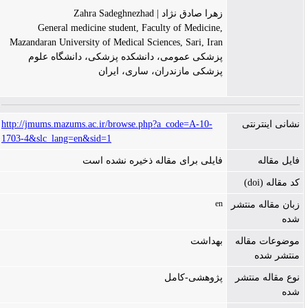
زهرا صادق نژاد | Zahra Sadeghnezhad
General medicine student, Faculty of Medicine,
Mazandaran University of Medical Sciences, Sari, Iran
پزشکی عمومی، دانشکده پزشکی، دانشگاه علوم
پزشکی مازندران، ساری، ایران
http://jmums.mazums.ac.ir/browse.php?a_code=A-10-
نشانی اینترنتی
1703-4&slc_lang=en&sid=1
فایل مقاله
فایلی برای مقاله ذخیره نشده است
کد مقاله (doi)
en
زبان مقاله منتشر
شده
موضوعات مقاله
بهداشت
منتشر شده
نوع مقاله منتشر
پژوهشی-کامل
شده