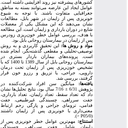
کشورهای پیشرفته نیز روند افزایشی داشته است.
عوامل ایجاد این عارضه می‌توانند بسته به مناطق
جغرافیایی متفاوت باشند. با توجه به شیوع
خونریزی پس از زایمان در شهر بابل، مطالعات
نشان می‌دهند که این مشکل یکی از معضلات
شایع در دوران بارداری و زایمان است. این مطالعه
با هدف، بررسی عوامل خطر خون‌ریزی زودرس
پس از زایمان در بیمارستان روحانی بابل بود.
مواد و روش
ها:
این تحقیق کاربردی و به روش
توصیفی-تحلیلی و مقطعی گذشته‌نگر، انجام شده
است. پرونده‌های بیماران باردار بستری در
بیمارستان روحانی بابل از سال 1389 تا 1400 که با
تشخیص خون‌ریزی پس از زایمان تحت درمان
دارویی، جراحی، یا تزریق و رزرو خون قرار
گرفتند، بررسی شد.
یافته
ها:
میانگین سن افراد شرکت‌کننده در
7/16 سال بود، نتایج تحلیل‌ها نشان
±
پژوهش 6/31
داد که تعداد سقط، تعداد زایمان، تعداد بارداری،
جفت سرراهی، چسبندگی غیرطبیعی، جفت
قدامی، ترومای جراحی و پارگی رحم ارتباط
معنی‌داری با خونریزی پس از زایمان داشتند
).
P <
(05/0
استنتاج:
مهم‌ترین عوامل خطر خونریزی پس از
زایمان شامل جفت سرراهی، چسبندگی