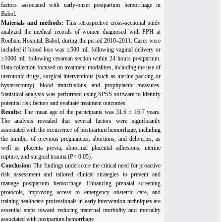
factors associated with early-onset postpartum hemorrhage in
Babol.
Materials and methods:
This retrospective cross-sectional study
analyzed the medical records of women diagnosed with PPH at
Rouhani Hospital, Babol, during the period 2010–2011. Cases were
included if blood loss was ≥500 mL following vaginal delivery or
≥1000 mL following cesarean section within 24 hours postpartum.
Data collection focused on treatment modalities, including the use of
uterotonic drugs, surgical interventions (such as uterine packing or
hysterectomy), blood transfusions, and prophylactic measures.
Statistical analysis was performed using SPSS software to identify
potential risk factors and evaluate treatment outcomes.
Results:
The mean age of the participants was 31.6 ± 16.7 years.
The analysis revealed that several factors were significantly
associated with the occurrence of postpartum hemorrhage, including
the number of previous pregnancies, abortions, and deliveries, as
well as placenta previa, abnormal placental adhesions, uterine
rupture, and surgical trauma (P< 0.05).
Conclusion:
The findings underscore the critical need for proactive
risk assessment and tailored clinical strategies to prevent and
manage postpartum hemorrhage. Enhancing prenatal screening
protocols, improving access to emergency obstetric care, and
training healthcare professionals in early intervention techniques are
essential steps toward reducing maternal morbidity and mortality
associated with postpartum hemorrhage