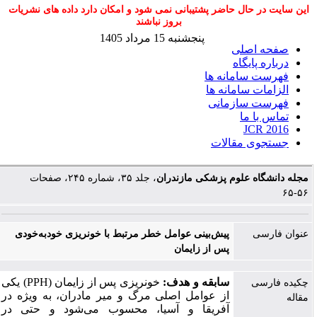
این سایت در حال حاضر پشتیبانی نمی شود و امکان دارد داده های نشریات
بروز نباشند
پنجشنبه 15 مرداد 1405
صفحه اصلی
درباره پایگاه
فهرست سامانه ها
الزامات سامانه ها
فهرست سازمانی
تماس با ما
JCR 2016
جستجوی مقالات
مجله دانشگاه علوم پزشکی مازندران
، جلد ۳۵، شماره ۲۴۵، صفحات
۵۶-۶۵
عنوان فارسی
پیش‌بینی عوامل خطر مرتبط با خونریزی خودبه‌خودی
پس از زایمان
) یکی
PPH
خونریزی پس از زایمان (
سابقه و هدف:
چکیده فارسی
از عوامل اصلی مرگ و میر مادران، به ویژه در
مقاله
آفریقا و آسیا، محسوب می‌شود و حتی در