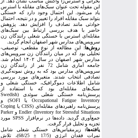
بحرانی و استرس‌زا واکنش مناسب نشان دهد. از
این مقوله تحت عنوان سبک‌های مقابله با استرس
یاد می‌شود. این احتمال وجود دارد که خستگی
بتواند سبک مقابله افراد را تغییر و در نتیجه، احتمال
حوادثی مانند تصادف را افزایش دهد. پژوهش
حاضر با هدف بررسی ارتباط بین سبک‌های
مقابله‌ای استرس با خستگی شغلی رانندگان زن
سرویس‌های مدارس شهر اصفهان انجام گردید.
روش‌ها
:
این مطالعه از نوع مقطعی- توصیفی-
تحلیلی بود که در میان رانندگان زن سرویس‌های
مدارس شهر اصفهان در سال ۱۴۰۲ انجام شد.
جامعه آماری شامل 72 نفر از رانندگان زن
سرویس‌های مدارس بود که به روش نمونه‌گیری
تصادفی انتخاب شدند. متغیرهای مورد بررسی
شامل اطلاعات دموگرافیک، خستگی شغلی و
سبک‌های مقابله‌ای بود که با استفاده از
پرسش‌نامه‌ خستگی شغلی سوئدی (
Swedish
Occupational Fatigue Inventory
یا
SOFI
) و
پرسش‌نامه راهبردهای مقابله‌ای (
CISS
یا
Coping
Inventory for Stressful Situations
)
Endler
و
Parker
جمع‌آوری گردید.
داده‌ها در نرم‌افزار
SPSS
مورد
تجزیه ‌و تحلیل قرار گرفت.
یافته‌ها:
زیرمقیاس‌های خستگی شغلی شامل
نمرات فقدان انرژی (17/5
±
68/25)، تلاش