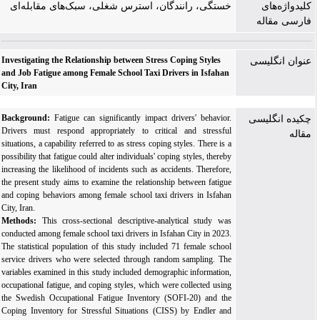
کلیدواژه‌های
خستگی، رانندگان، استرس شغلی، سبک‌های مقابله‌ای
فارسی مقاله
Investigating the Relationship between Stress Coping Styles
عنوان انگلیسی
and Job Fatigue among Female School Taxi Drivers in Isfahan
City, Iran
Background:
Fatigue can significantly impact drivers' behavior.
چکیده انگلیسی
Drivers must respond appropriately to critical and stressful
مقاله
situations, a capability referred to as stress coping styles. There is a
possibility that fatigue could alter individuals' coping styles, thereby
increasing the likelihood of incidents such as accidents. Therefore,
the present study aims to examine the relationship between fatigue
and coping behaviors among female school taxi drivers in Isfahan
City, Iran.
Methods:
This cross-sectional descriptive-analytical study was
conducted among female school taxi drivers in Isfahan City in 2023.
The statistical population of this study included 71 female school
service drivers who were selected through random sampling. The
variables examined in this study included demographic information,
occupational fatigue, and coping styles, which were collected using
the Swedish Occupational Fatigue Inventory (SOFI-20) and the
Coping Inventory for Stressful Situations (CISS) by Endler and