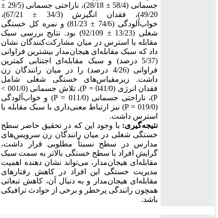
جسمانی (58/4
±
28/18)، ناراحتی جسمانی (29/5
±
49/20)، فقدان انگیزش (34/3
±
67/21)،
خواب‌آلودگی (74/6
±
81/23) و نمره کل خستگی
شغلی (13/23
±
92/109) بود. نتایج بررسی سبک
مقابله با استرس در میان مشارکت‌کنندگان نشان
داد که سبک مقابله‌ای هیجان‌مدار بیشترین فراوانی
(5/37 درصد) و سبک مقابله‌ای اجتنابی کمترین
فراوانی (4/26 درصد) را در میان رانندگان زن
داشت.
زیرمقیاس‌های خستگی شغلی شامل
فقدان انرژی (041/0 =
P
)
، تلاش جسمانی (001/0 >
P
)، ناراحتی جسمانی (011/0 =
P
) و خواب‌آلودگی
(019/0 =
P
) نیز ارتباط معنی‌داری با سبک مقابله با
استرس داشت.
نتیجه‌گیری:
با وجود این که در تحقیق حاضر سطح
خستگی شغلی در میان رانندگان زن سرویس‌های
مدارس در سطح نسبتاً مطلوبی قرار داشت،
گرایش افراد با سطح خستگی بالاتر به سمت سبک
مقابله‌ای هیجان‌مدار، می‌تواند نشان دهنده اهمیت
مدیریت خستگی این افراد در کاهش رفتارهای
مقابله‌ای هیجان‌مدار و به دنبال آن، کاهش تبعاتی
همچون رانندگی پرخطر و برخی از حوادث ترافیکی
باشد
.