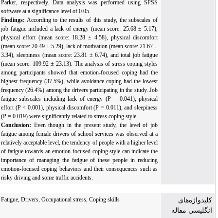
Parker, respectively. Data analysis was performed using SPSS
software at a significance level of 0.05.
Findings:
According to the results of this study, the subscales of
job fatigue included a lack of energy (mean score: 25.68 ± 5.17),
physical effort (mean score: 18.28 ± 4.58), physical discomfort
(mean score: 20.49 ± 5.29), lack of motivation (mean score: 21.67 ±
3.34), sleepiness (mean score: 23.81 ± 6.74), and total job fatigue
(mean score: 109.92 ± 23.13). The analysis of stress coping styles
among participants showed that emotion-focused coping had the
highest frequency (37.5%), while avoidance coping had the lowest
frequency (26.4%) among the drivers participating in the study. Job
fatigue subscales including lack of energy (P = 0.041), physical
effort (P < 0.001), physical discomfort (P = 0.011), and sleepiness
(P = 0.019) were significantly related to stress coping style.
Conclusion:
Even though in the present study, the level of job
fatigue among female drivers of school services was observed at a
relatively acceptable level, the tendency of people with a higher level
of fatigue towards an emotion-focused coping style can indicate the
importance of managing the fatigue of these people in reducing
emotion-focused coping behaviors and their consequences such as
risky driving and some traffic accidents.
Fatigue, Drivers, Occupational stress, Coping skills
کلیدواژه‌های
انگلیسی مقاله