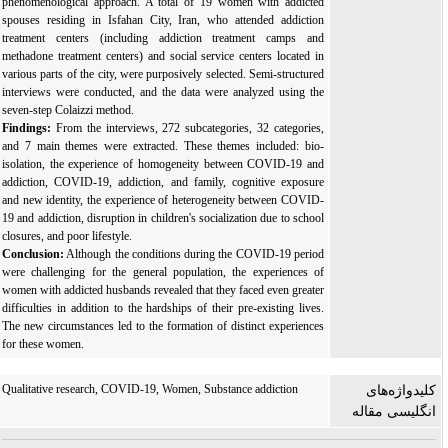
phenomenological approach. A total of 19 women with addicted
spouses residing in Isfahan City, Iran, who attended addiction
treatment centers (including addiction treatment camps and
methadone treatment centers) and social service centers located in
various parts of the city, were purposively selected. Semi-structured
interviews were conducted, and the data were analyzed using the
seven-step Colaizzi method.
Findings:
From the interviews, 272 subcategories, 32 categories,
and 7 main themes were extracted. These themes included: bio-
isolation, the experience of homogeneity between COVID-19 and
addiction, COVID-19, addiction, and family, cognitive exposure
and new identity, the experience of heterogeneity between COVID-
19 and addiction, disruption in children's socialization due to school
closures, and poor lifestyle.
Conclusion:
Although the conditions during the COVID-19 period
were challenging for the general population, the experiences of
women with addicted husbands revealed that they faced even greater
difficulties in addition to the hardships of their pre-existing lives.
The new circumstances led to the formation of distinct experiences
for these women.
Qualitative research, COVID-19, Women, Substance addiction
کلیدواژه‌های
انگلیسی مقاله