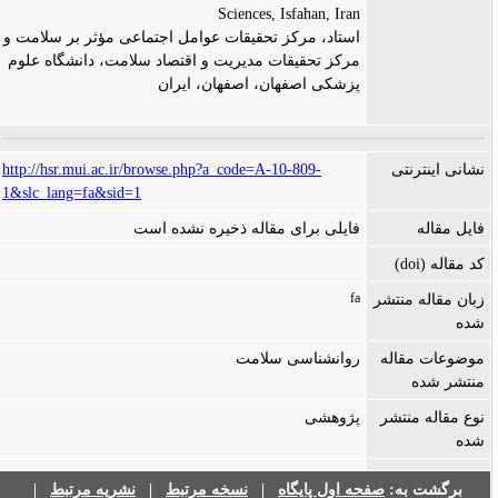
Sciences, Isfahan, Iran
استاد، مرکز تحقیقات عوامل اجتماعی مؤثر بر سلامت و
مرکز تحقیقات مدیریت و اقتصاد سلامت، دانشگاه علوم
پزشکی اصفهان، اصفهان، ایران
نشانی اینترنتی
http://hsr.mui.ac.ir/browse.php?a_code=A-10-809-
1&slc_lang=fa&sid=1
فایل مقاله
فایلی برای مقاله ذخیره نشده است
کد مقاله (doi)
fa
زبان مقاله منتشر
شده
موضوعات مقاله
روانشناسی سلامت
منتشر شده
نوع مقاله منتشر
پژوهشی
شده
برگشت به:
صفحه اول پایگاه
|
نسخه مرتبط
|
نشریه مرتبط
|