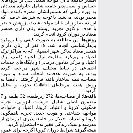
اقشار جامعه با آن مواجه شدند. یکی از گروه‌های
حساس و آسیب‌پذیر جامعه شامل خانواده معتادان
به ویژه زنانی که همسرانشان مصرف‌کننده مواد
مخدر بودند، می‌شد. با توجه به شرایط خاصی که
این دسته از زنان با آن مواجه شدند، پژوهش حاضر
با هدف واکاوی تجربه زیسته زنان داری همسر
معتاد در دوران کرونا انجام گردید.
روش‌ها
:
این مطالعه به صورت کیفی و با رویکرد
پدیدارشناسی انجام شد. 19 نفر از زنان دارای
همسر معتاد ساکن شهر اصفهان که به مراکز ترک
اعتیاد با رویکرد متفاوت ترک اعتیاد (کمپ ترک
اعتیاد و مرکز متادون درمانی) و پایگاه‌های خدمات
اجتماعی در نقاط مختلف شهر مراجعه کرده
بودند، به صورت هدفمند انتخاب شدند و مورد
مصاحبه نیمه ساختار یافته قرار گرفتند. داده‌ها به
روش هفت مرحله‌ای
Collaizi
تجزیه و تحلیل
گردید
.
یافته‌ها:
از مصاحبه‌ها، 272 زیرطبقه، 32 طبقه و 7
مضمون اصلی شامل «زیست انزوایی، تجربه
همگونی کرونا و اعتیاد، کرونا، اعتیاد و خانواده،
مواجهه شناختی و هویت جدید، تجربه ناهمگونی
کرونا و اعتیاد، اختلال در جامعه‌پذیری فرزندان از
مدرسه و سبک زندگی فقیرانه» استخراج گردید
.
نتیجه‌گیری:
شرایط دوران کرونا اگرچه برای عموم