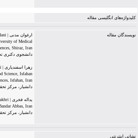
کلیدواژه‌های انگلیسی مقاله
نویسندگان مقاله
ارغوان مدنی | Arghavan Madani
versity of Medical
ences, Shiraz, Iran
دانشجوی دکتری تخص
زهرا اسفندیاری | Zahra Esfandiari
d Science, Isfahan
nces, Isfahan, Iran
دانشیار، مرکز تحق
یداله فخری | Yadolah Fakhri
Bandar Abbas, Iran
دانشیار، مرکز تحق
نشانی اینترنتی