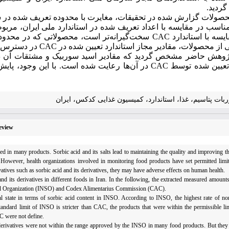
گردید
.
صولات گزارش شده در تحقیقات، مغایرت با محدوده تعریف شده در سازم
سب در مقایسه با اعداد تعریف شده در استاندارد ملی ایران، مربوط به
یسه با استاندارد
CAC
سخت‌گیرانه‌تر است، محصولاتی که در محدود
 از محصولات، مقادیر مجاز استاندارد تعیین شده در
CAC
در دسترس ن
وهش حاضر مشخص گردید که مقادیر اسید سوربیک و مشتقات آن در اغ
ر تعیین شده توسط
CAC
در آن‌ها رعایت شده است. با این وجود، پایش
ات پتاسیم، غذا، استاندارد، کمیسیون غذایی کدکس، ایران
Review
 in many products. Sorbic acid and its salts lead to maintaining the quality and improving the
owever, health organizations involved in monitoring food products have set permitted limit
tives such as sorbic acid and its derivatives, they may have adverse effects on human health.
 its derivatives in different foods in Iran. In the following, the extracted measured amounts 
dard Organization (INSO) and Codex Alimentarius Commission (CAC).
l state in terms of sorbic acid content in INSO. According to INSO, the highest rate of no
standard limit of INSO is stricter than CAC, the products that were within the permissible 
AC were not define.
ts derivatives were not within the range approved by the INSO in many food products. But th