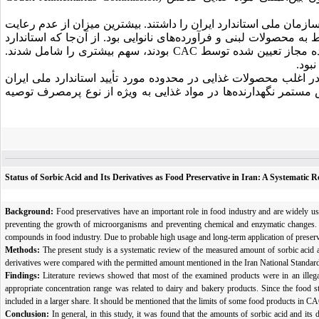
ان ملی استاندارد ایران را داشتند. بیشترین میزان از عدم رعایت
 محصولات لبنی و فرآورده‌های نانوایی بود. از آن‌جا که استاندارد
ه مجاز تعیین شده توسط
CAC
بودند، سهم بیشتری را شامل ‌شدند.
بود
.
لب محصولات غذایی در محدوده مورد تأیید استاندارد ملی ایران
 مستمر نگهدارنده‌ها در مواد غذایی به ویژه از نوع پرمصرف توصیه
Status of Sorbic Acid and Its Derivatives as Food Preservative in Iran: A Systematic 
Background:
Food preservatives have an important role in food industry and are widely used
preventing the growth of microorganisms and preventing chemical and enzymatic changes. H
compounds in food industry. Due to probable high usage and long-term application of preserva
Methods:
The present study is a systematic review of the measured amount of sorbic acid and
derivatives were compared with the permitted amount mentioned in the Iran National Stan
Findings:
Literature reviews showed that most of the examined products were in an illega
appropriate concentration range was related to dairy and bakery products. Since the food 
included in a larger share. It should be mentioned that the limits of some food products in C
Conclusion:
In general, in this study, it was found that the amounts of sorbic acid and i