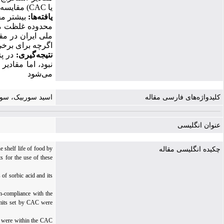
یا
CAC)
مقایسه 
یافته‌ها:
بیشتر مح
محدوده غلظت منا
ملی ایران در مقا
اگرچه برای برخی
نتیجه‌گیری:
در پژ
نبود، اما مقادی
می‌شود
کلیدواژه‌های فارسی مقاله
اسید سوربیک، سورب
عنوان انگلیسی
 shelf life of food by
چکیده انگلیسی مقاله
s for the use of these
of sorbic acid and its
n-compliance with the
limits set by CAC were
ey were within the CAC