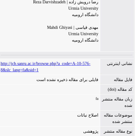
رضا درویش زاده | Reza Darvishzadeh
Urmia University
دانشگاه ارومیه
مهدی قیاسی | Mahdi Ghiyasi
Urmia University
دانشگاه ارومیه
http://jcb.sanru.ac.ir/browse.php?a_code=A-10-576-
نشانی اینترنتی
8&slc_lang=fa&sid=1
فایل مقاله
فایلی برای مقاله ذخیره نشده است
کد مقاله (doi)
fa
زبان مقاله منتشر
شده
موضوعات مقاله
اصلاح نباتات
منتشر شده
نوع مقاله منتشر
پژوهشی