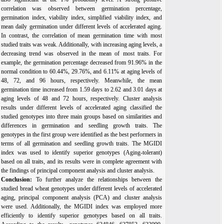
correlation was observed between germination percentage,
germination index, viability index, simplified viability index, and
mean daily germination under different levels of accelerated aging.
In contrast, the correlation of mean germination time with most
studied traits was weak. Additionally, with increasing aging levels, a
decreasing trend was observed in the mean of most traits. For
example, the germination percentage decreased from 91.96% in the
normal condition to 60.44%, 29.76%, and 6.11% at aging levels of
48, 72, and 96 hours, respectively. Meanwhile, the mean
germination time increased from 1.59 days to 2.62 and 3.01 days at
aging levels of 48 and 72 hours, respectively. Cluster analysis
results under different levels of accelerated aging classified the
studied genotypes into three main groups based on similarities and
differences in germination and seedling growth traits. The
genotypes in the first group were identified as the best performers in
terms of all germination and seedling growth traits. The MGIDI
index was used to identify superior genotypes (Aging-tolerant)
based on all traits, and its results were in complete agreement with
the findings of principal component analysis and cluster analysis.
Conclusion:
To further analyze the relationships between the
studied bread wheat genotypes under different levels of accelerated
aging, principal component analysis (PCA) and cluster analysis
were used. Additionally, the MGIDI index was employed more
efficiently to identify superior genotypes based on all traits.