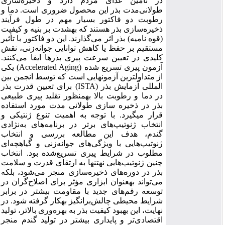
در تأمین غذای مردم دارد و ذخیره‌سازی
دما و
.
ضروری است
طولانی‌مدت بذر این محصول
رطوبت دو فاکتور بسیار مهم در طول فرآیند
ذخیره‌سازی بذر هستند که
به­شدت
بر بنیه و کیفیت
(قوه نامیه) بذر اثر می‌گذارند. این دو فاکتور با تأثیر
مستقیم بر حفظ یا کاهش توانایی جوانه‌زنی، نقش
.
کلیدی در تعیین سرعت پیری بذر‌ها ایفا می‌کنند
یکی
)
Accelerated Aging
(
آزمون پیری تسریع شده
از متداول­ترین آزمون­هایی است که توسط انجمن بین
بذر
) برای تعیین قدرت
ISTA
المللی آزمایش بذر (
در دما و رطوبت بالا به­منظور تقلید پیری طبیعی
بذر در ذخیره­ سازی طولانی مدت مورد استفاده
قرار می­گیرد. با توجه به اهمیت تنوع ژنتیکی و
انتخاب ژنوتیپ‌های برتر در برنامه‌های به‌نژادی
گندم، هدف این مطالعه بررسی و انتخاب
ژنوتیپ‌هایی با ویژگی‌های جوانه‌زنی و گیاهچه‌ای
مطلوب در شرایط پیری تسریع‌شده بود. انتخاب
چنین ژنوتیپ‌هایی نه­تنها به ارتقای قدرت و سلامت
بذر در دوره‌های ذخیره‌سازی منجر می‌شود، بلکه
می‌تواند به­عنوان ابزاری مؤثر برای اصلاح‌گران در
توسعه رقم‌های جدید با مقاومت بیشتر در برابر
شرایط محیطی چالش‌برانگیز ب
ه­کار
گرفته شود. در
نهایت، این بهبود کیفیت بذر به بهره‌وری بالاتر، تولید
اقتصادی‌تر و پایداری بیشتر در تولید گندم منجر