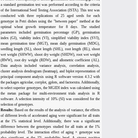
a standard germination test was performed according to the criteria
of the International Seed Testing Association (ISTA). This test was
conducted with three replications of 25 aged seeds for each
genotype in Petri dishes using the "between paper" method at the
optimal wheat growth temperature for 8 days. The studied
parameters included germination percentage (
GP
), germination
index (
GI
), viability index (
VI
), simplified viability index (
SVI
),
mean germination time (
MGT
), mean daily germination (
MDG
),
seedling length (
SL
), shoot length (
SHL
), root length (
RL
), shoot
wet weight (
SHWW
), shoot dry weight (
SHDW
), root wet weight
(
RWW
), root dry weight (
RDW
), and allometric coefficient (
AL
).
Data analysis included variance analysis, correlation analysis,
cluster analysis dendrogram (heatmap), and biplot representation of
principal component analysis using R software version 4.3.2 with
the packages agricolae, corrplot, gplots, and factoextra. Additionally,
to select superior genotypes, the MGIDI index was calculated using
the metan package for multi-environment trials analysis in R
software.
A selection intensity of 10% (SI) was considered for the
selection of genotypes.
Results:
Based on the results of the analysis of variance, the effects
of different levels of accelerated aging were significant for all traits
at the 1% statistical level. Additionally, there was a significant
difference between the genotypes studied for all traits at the 1%
probability level. The interaction effect of aging × genotype was
also significant at the 1% probability level. A strong positive