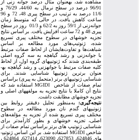
مشاهده شد، به­عنوان مثال درصد جوانه ­زنی از
96/91 درصد در سطح نرمال به 44/60، 76/29 و
11/6 درصد به ترتیب در سطح پیری 48، 72 و 96
ساعت کاهش یافت.
در حالی که متوسط زمان
جوانه‌زنی از 59/1 روز به 62/2 و 01/3 روز در سطح
پیری 48 و 72 ساعت افزایش یافت
. بر اساس نتایج
تجزیه خوشه­ای­ در سطوح مختلف پیری تسریع
شده، ژنوتیپ‌های مورد مطالعه بر اساس
شباهت‌ها و تفاوت‌هایشان از لحاظ صفات مرتبط
با جوانه‌زنی و رشد گیاهچه به سه گروه اصلی
طبقه‌بندی شدند که ژنوتیپ­های گروه اول، از لحاظ
کلیه صفات مرتبط با جوانه­زنی و رشد گیاهچه به­
عنوان برترین ژنوتیپ­ها شناسایی شدند.
برای
شناسایی ژنوتیپ­های برتر (متحمل به پیری) براساس
استفاده شد که
MGIDI
تمام صفات از شاخص
نتایج آن کاملا با نتایج تجزیه به مولفه­های اصلی و
تجزیه خوشه­ای مطابقت داشت.
منظور تحلیل دقیق­تر روابط بین
به
:
نتیجه‌گیری
ژنوتیپ­های گندم نان مورد مطالعه در سطوح
مختلف پیری تسریع شده از تجزیه به مؤلفه‌های
اصلی، تجزیه خوشه­ای و بطور کارآمدتر برای
شناسایی ژنوتیپ­ های برتر براساس تمام صفات از
بر این اساس ژنوتیپ­
استفاده شد.
MGIDI
شاخص
های 624846، 627853، 623090، 627414، 624864 ،