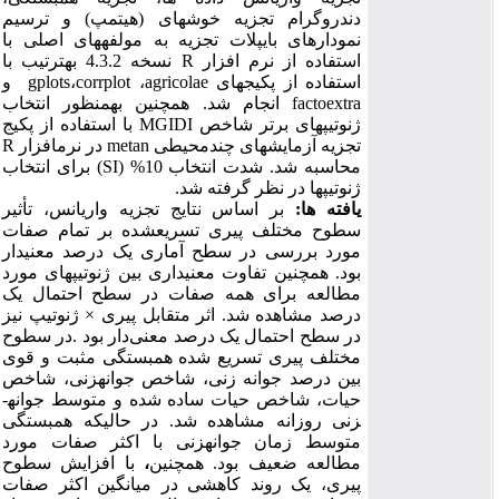
دندروگرام تجزیه خوشه­ای (هیت­مپ) و ترسیم
نمودارهای بای­پلات تجزیه به مولفه­های اصلی با
نسخه 4.3.2 به­ترتیب با
R
استفاده از نرم افزار
و
gplots
،
corrplot
،
agricolae
استفاده از پکیج­های
انتخاب
به­منظور
انجام شد. همچنین
factoextra
با استفاده از پکیج
MGIDI
ژنوتیپ­های برتر شاخص
R
نرم­افزار
در
metan
چندمحیطی
تجزیه آزمایش­های
) برای انتخاب
SI
محاسبه شد. شدت انتخاب 10% (
ژنوتیپ­ها
در نظر گرفته شد.
یافته ­ها:
بر اساس نتایج تجزیه واریانس، تأثیر
سطوح مختلف پیری تسریع­شده بر تمام صفات
مورد بررسی در سطح آماری
یک
درصد معنی­دار
بود. همچنین تفاوت معنی­داری بین ژنوتیپ­های مورد
مطالعه برای همه صفات در سطح احتمال
یک
درصد مشاهده شد. اثر متقابل پیری × ژنوتیپ نیز
در سطوح
.
در سطح احتمال یک درصد معنی‌دار بود
مختلف پیری تسریع شده همبستگی مثبت و قوی
بین درصد جوانه­ زنی، شاخص جوانه­­زنی، شاخص
حیات، شاخص حیات ساده شده و متوسط جوانه­
زنی روزانه مشاهده شد.
در حالیکه همبستگی
متوسط زمان جوانه­زنی با اکثر صفات مورد
با افزایش سطوح
،
همچنین
مطالعه ضعیف بود.
پیری، یک روند کاهشی در میانگین اکثر صفات