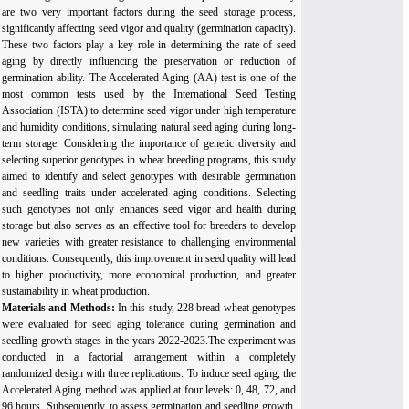
are two very important factors during the seed storage process,
significantly affecting seed vigor and quality (germination capacity).
These two factors play a key role in determining the rate of seed
aging by directly influencing the preservation or reduction of
germination ability. The Accelerated Aging (AA) test is one of the
most common tests used by the International Seed Testing
Association (ISTA) to determine seed vigor under high temperature
and humidity conditions, simulating natural seed aging during long-
term storage. Considering the importance of genetic diversity and
selecting superior genotypes in wheat breeding programs, this study
aimed to identify and select genotypes with desirable germination
and seedling traits under accelerated aging conditions. Selecting
such genotypes not only enhances seed vigor and health during
storage but also serves as an effective tool for breeders to develop
new varieties with greater resistance to challenging environmental
conditions. Consequently, this improvement in seed quality will lead
to higher productivity, more economical production, and greater
sustainability in wheat production.
Materials and Methods:
In this study, 228 bread wheat genotypes
were evaluated for seed aging tolerance during germination and
seedling growth stages in the years 2022-2023.The experiment was
conducted in a factorial arrangement within a completely
randomized design with three replications. To induce seed aging, the
Accelerated Aging method was applied at four levels: 0, 48, 72, and
96 hours. Subsequently, to assess germination and seedling growth,