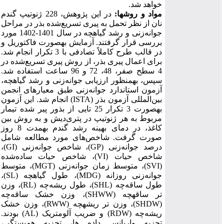
.
خواهد شد
مواد و روش­ها:
در این پژوهش، 228 ژنوتیپ گندم
نان از نظر تحمل به پیری تسریع‌شده بذر در مراحل
جوانه‌زنی و رشد گیاهچه در سال 1401-1402 مورد
بررسی قرار گرفتند.
آزمایش
به­صورت
فاکتوریل و
در قالب طرح کاملاً تصادفی با 3 تکرار انجام شد.
برای اعمال پیری بذر، از روش پیری تسریع‌شده در
4 سطح صفر، 48، 72 و 96 ساعت استفاده شد.
سپس،
به­منظور
ارزیابی جوانه‌زنی و رشد گیاهچه،
آزمون استاندارد جوانه‌زنی طبق معیارهای انجمن
انجام شد. این آزمون
)
ISTA
بین‌المللی آزمون بذر (
به­صورت 3 تکرار 25 تایی از بذور پیر شده تیمار
مربوط به هر ژنوتیپ در پتری‌دیش‌ و به روش بین
کاغذ، در دمای بهینه رشد گندم
به­مدت
8 روز
صورت گرفت. شاخص‌های مورد مطالعه شامل
،
)
GI
(
شاخص جوانه‌زنی
)،
GP
(
درصد جوانه‌زنی
، شاخص حیات ساده‌شده
)
VI
(
شاخص حیات
، متوسط
)
MGT
(
، متوسط زمان جوانه‌زنی
)
SVI
(
،
)
SL
(
طول گیاهچه
)،
MDG
(
جوانه‌زنی روزانه
)، وزن
RL
، طول ریشه‌چه (
)
SHL
(
طول ساقه‌چه
)، وزن خشک ساقه‌چه
SHWW
تر ساقه­چه (
)، وزن خشک
RWW
)، وزن تر ریشه­چه (
SHDW
(
) بودند.
AL
) و ضریب آلومتریک (
RDW
ریشه‌چه (
تجزیه واریانس داده ­ها، تجزیه همبستگی،