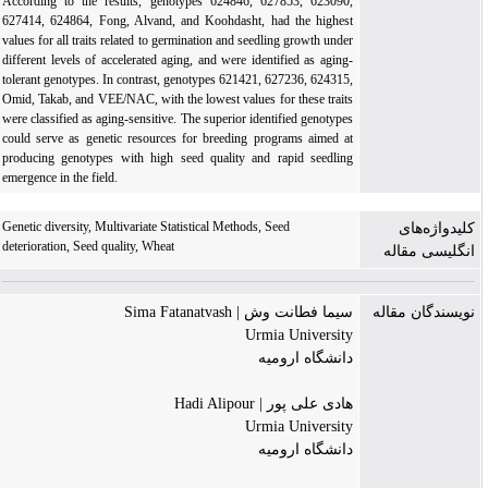
According to the results, genotypes 624846, 627853, 623090,
627414, 624864, Fong, Alvand, and Koohdasht, had the highest
values for all traits related to germination and seedling growth under
different levels of accelerated aging, and were identified as aging-
tolerant genotypes. In contrast, genotypes 621421, 627236, 624315,
Omid, Takab, and VEE/NAC, with the lowest values for these traits
were classified as aging-sensitive. The superior identified genotypes
could serve as genetic resources for breeding programs aimed at
producing genotypes with high seed quality and rapid seedling
emergence in the field.
Genetic diversity, Multivariate Statistical Methods, Seed
کلیدواژه‌های
deterioration, Seed quality, Wheat
انگلیسی مقاله
نویسندگان مقاله
سیما فطانت وش | Sima Fatanatvash
Urmia University
دانشگاه ارومیه
هادی علی پور | Hadi Alipour
Urmia University
دانشگاه ارومیه