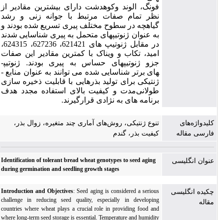
فونگ، الوند وکوهدشت دارای بیشترین مقادیر از
نظر تمام صفات مرتبط با جوانه­ زنی و رشد
گیاهچه در سطوح مختلف پیری تسریع شده بودند و
به ­عنوان
ژنوتیپ­های متحمل به پیری شناسایی شدند
در مقابل ژنوتیپ­ های 621421، 627236، 624315،
امید، تکاب و ویناک با کمترین مقادیر این صفات
جزو ژنوتیپ­های حساس به پیری بودند.
ژنوتیپ­
های
برتر شناسایی­ شده می­ توانند به­ عنوان منابع ­
ژنتیکی برای تولید بذرهایی با قابلیت ذخیره­ سازی
طولانی‌مدت و کیفیت بالای استفاده مجدد هدف
برنامه­ های به نژادی قرارگیرند.
کلیدواژه‌های
تنوع ژنتیکی، روش‌های آماری چند متغیره، زوال بذر،
فارسی مقاله
کیفیت بذر، گندم
Identification of tolerant bread wheat genotypes to seed aging
عنوان انگلیسی
during germination and seedling growth stages
Introduction and Objectives
: Seed aging is considered a serious
چکیده انگلیسی
challenge in reducing seed quality, especially in developing
مقاله
countries where wheat plays a crucial role in providing food and
where long-term seed storage is essential. Temperature and humidity