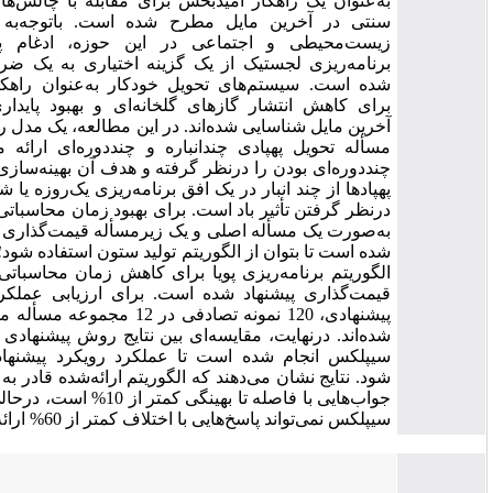
به‌عنوان یک راهکار امیدبخش برای مقابله با چالش‌های لجستیک
سنتی در آخرین مایل مطرح شده است. باتوجه‌به چالش‌های
زیست‌محیطی و اجتماعی در این حوزه، ادغام پایداری در
برنامه‌ریزی لجستیک از یک گزینه اختیاری به یک ضرورت تبدیل
شده است. سیستم‌های تحویل خودکار به‌عنوان راهکاری بالقوه
برای کاهش انتشار گازهای گلخانه‌ای و بهبود پایداری لجستیک
آخرین مایل شناسایی شده‌اند. در این مطالعه، یک مدل ریاضی برای
مسأله تحویل پهپادی چندانباره و چنددوره‌ای ارائه می‌کنیم که
چنددوره‌ای بودن را درنظر گرفته و هدف آن بهینه‌سازی مسیرهای
پهپادها از چند انبار در یک افق برنامه‌ریزی یک‌روزه یا شیفتی ضمن
درنظر گرفتن تأثیر باد است. برای بهبود زمان محاسباتی، مدل ابتدا
به‌صورت یک مسأله اصلی و یک زیرمسأله قیمت‌گذاری باز فرموله
شده است تا بتوان از الگوریتم تولید ستون استفاده شود؛ سپس، یک
الگوریتم برنامه‌ریزی پویا برای کاهش زمان محاسباتی زیرمسأله
قیمت‌گذاری پیشنهاد شده است. برای ارزیابی عملکرد الگوریتم
پیشنهادی، 120 نمونه تصادفی در 12 مجموعه مسأله مختلف تولید
شده‌اند. درنهایت، مقایسه‌ای بین نتایج روش پیشنهادی و حل‌کننده
سیپلکس انجام شده است تا عملکرد رویکرد پیشنهادی ارزیابی
شود. نتایج نشان می‌دهند که الگوریتم ارائه‌شده قادر به دستیابی به
جواب‌هایی با فاصله تا بهینگی کمتر از 10% است، درحالی‌که حل‌گر
سیپلکس نمی‌تواند پاسخ‌هایی با اختلاف کمتر از 60% ارائه دهد.
مسیریابی وسایل،سیستم تحویل خودکار،تولید ستون،برنامه‌ریزی پویا،تاثیر