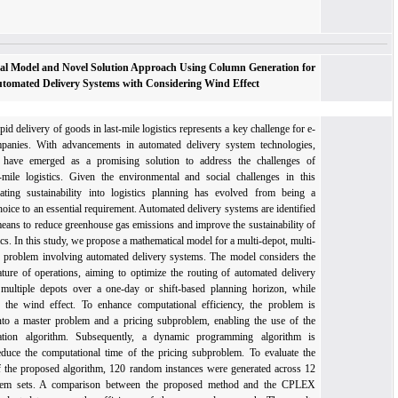
باد،
A Mathematical Model and Novel Solution Approach Using Column Generation for
Optimizing Automated Delivery Systems with Considering Wind Effect
Efficient and rapid delivery of goods in last-mile logistics represents a key challenge for e-
commerce companies. With advancements in automated delivery system technologies,
these systems have emerged as a promising solution to address the challenges of
traditional last-mile logistics. Given the environmental and social challenges in this
domain, integrating sustainability into logistics planning has evolved from being a
discretionary choice to an essential requirement. Automated delivery systems are identified
as a potential means to reduce greenhouse gas emissions and improve the sustainability of
last-mile logistics. In this study, we propose a mathematical model for a multi-depot, multi-
period delivery problem involving automated delivery systems. The model considers the
multi-period nature of operations, aiming to optimize the routing of automated delivery
vehicles from multiple depots over a one-day or shift-based planning horizon, while
accounting for the wind effect. To enhance computational efficiency, the problem is
reformulated into a master problem and a pricing subproblem, enabling the use of the
column generation algorithm. Subsequently, a dynamic programming algorithm is
proposed to reduce the computational time of the pricing subproblem. To evaluate the
performance of the proposed algorithm, 120 random instances were generated across 12
different problem sets. A comparison between the proposed method and the CPLEX