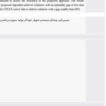
solver was conducted to assess the efficiency of the proposed approach. The results
indicate that the proposed algorithm achieves solutions with an optimality gap of less than
10%, whereas the CPLEX solver fails to deliver solutions with a gap smaller than 60%.
مسیریابی وسایل,سیستم تحویل خودکار,تولید ستون,برنامه‌ریزی پویا,تاثیر باد
محمد احمدی |
دانشجوی دکتری، گروه مهندسی صنایع، دانشکده مهندسی صنایع و
سیستم‌ها، دانشگاه تربیت مدرس، تهران، ایران
سید حسام الدین ذگردی |
استاد گروه مهندسی صنایع ، دانشکده مهندسی صنایع و سیستم‌ها ، دانشگاه
تربیت مدرس، تهران، ایران
علی حسین زاده کاشان |
دانشیار گروه سیستم‌های اقتصادی‌ و اجتماعی، دانشکده مهندسی صنایع و
سیستم‌ها، دانشگاه تربیت مدرس، تهران، ایران