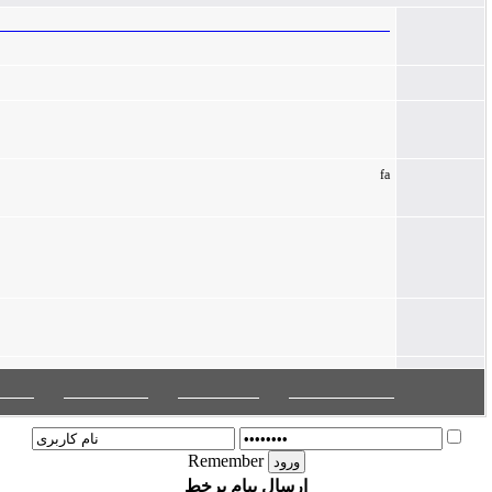
https://ier.basu.ac.ir/article_6072_8bd780428d463fc2f90afdc6f8a53062.pdf
فایلی برای مقاله ذخیره نشده است
fa
:
صفحه اول پایگاه
|
نسخه مرتبط
|
نشریه مرتبط
|
فهرست نشریات
Remember
ارسال پیام برخط