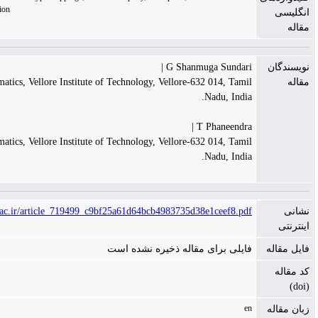
point,Volterra integral equation
G Shanmuga S
Department of Mathematics, Vellore Institute of Technology, Vellore-632 01
Nad
T Pha
Department of Mathematics, Vellore Institute of Technology, Vellore-632 01
Nad
https://scma.maragheh.ac.ir/article_719499_c9bf25a61d64bcb4983735d38e1c
رای مقاله ذخیره نشده است