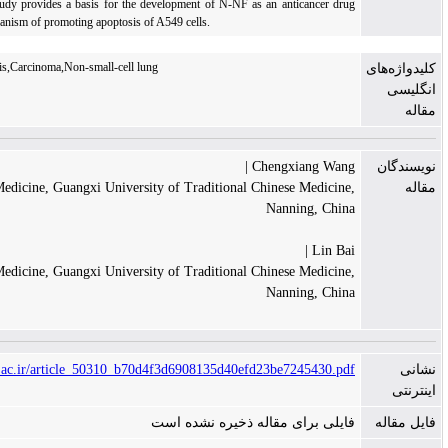
Conclusion:
This study provides a basis for the development of N-NF as an anticancer d
and explains its mechanism of promoting apoptosis of A549 cells.
MicroRNAs,apoptosis,Carcinoma,Non-small-cell lung
Chengxiang Wan
School of Basic Medicine, Guangxi University of Traditional Chinese Medici
Nanning, Ch
Lin B
School of Basic Medicine, Guangxi University of Traditional Chinese Medici
Nanning, Ch
https://mejc.sums.ac.ir/article_50310_b70d4f3d6908135d40efd23be7245430.
لی برای مقاله ذخیره نشده است