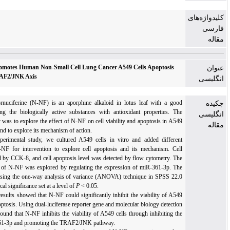
N-Nornuciferine Promotes Human Non-Small Cell Lung Cancer A549 Cells Apoptosis
via miR-361-3p/TRAF2/JNK Axis
Background:
N-Nornuciferine (N-NF) is an aporphine alkaloid in lotus leaf with a g
resource for obtaining the biologically active substances with antioxidant properties. 
purpose of this study was to explore the effect of N-NF on cell viability and apoptosis in 
cells in vitro culture and to explore its mechanism of action.
Method:
In this experimental study, we cultured A549 cells in vitro and added differ
concentrations of N-NF for intervention to explore cell apoptosis and its mechanism. C
viability was detected by CCK-8, and cell apoptosis level was detected by flow cytometry.
mechanism of action of N-NF was explored by regulating the expression of miR-361-3p. 
data were analyzed using the one-way analysis of variance (ANOVA) technique in SPSS 2
software, with statistical significance set at a level of
P
< 0.05.
Results:
The study results showed that N-NF could significantly inhibit the viability of 
cells and promote apoptosis. Using dual-luciferase reporter gene and molecular biology detec
experiments, it was found that N-NF inhibits the viability of A549 cells through inhibiting
expression of miR-361-3p and promoting the TRAF2/JNK pathway.