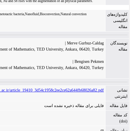
boundary condition,
Nu
and
Sh
rises with the augmentation of all physical parameters.
Fe3O4-water,magnetotactic bacteria,Nanofluid,Bioconvection,Natural convection
Merve Gurbuz-Caldag 
Department of Mathematics, TED University, Ankara, 06420, Turke
Bengisen Pekmen 
Department of Mathematics, TED University, Ankara, 06420, Turke
https://jacm.scu.ac.ir/article_19410_3d54c1958c2ee2ce62a644fb68026a82.pd
ایلی برای مقاله ذخیره نشده است
e