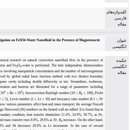
Numerical Investigation on Fe3O4-Water Nanofluid in the Presence of Magnetotactic
Bacteria
In this study, numerical research on natural convection nanofluid flow in the presence o
magnetotactic bacteria and Fe
O
-water is performed. The time independent, dimensionles
3
4
governing equations involving nanoparticle concentration and the number of microorganism
is numerically solved by global radial basis function method with two distinct boundar
conditions in a square cavity including double diffusivity or not. Streamlines, isotherms
isolines of concentration and bacteria are illustrated for a range of parameters includin
2
5
Rayleigh number (10
≤
Ra
≤ 10
), bioconvection Rayleigh number (10 ≤
R
≤ 100), Pecle
b
number (0.01 ≤
Pe
≤ 5), Lewis number (1 ≤
Le
≤ 10) and buoyancy ratio number (0.1 ≤
N
≤ 10). To inspect how various parameters affect heat and mass transport, the average Nussel
(Nu) and the average Sherwood (
Sh
) numbers on the heated wall are tallied. It is found that i
the case of first boundary condition, heat transfer diminishes 11.4%, 24.9%, 39.7%, as
Nr
R
,
Pe
increases, and mass transfer rises 8.8%, 29.6% as
Nr
,
R
increases. On the other hand
b
b
Nu
increases 6.13% and
Sh
decreases 26.8% as
Le
increments. In the case of secon