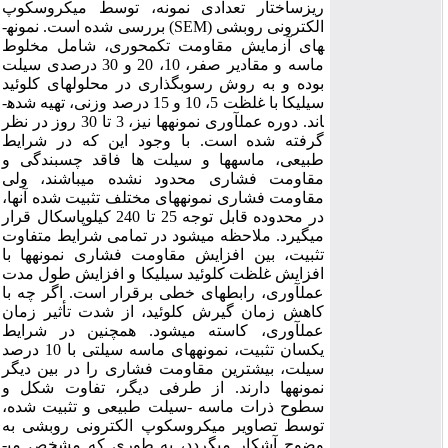
ریزساختار تعدادی نمونه، توسط میکروسکوپ
الکترونی روبشی (SEM) بررسی شده است. نمونه­
های آزمایش مقاومت تک­محوری، شامل مخلوط
ماسه و مقادیر صفر، 10، 20 و 30 درصدی سیلت
بوده و به روش رسوب­گذاری در محلول­های کلوئید
سیلیکا با غلظت 5، 10 و 15 درصد وزنی، تهیه شده­
اند. دوره عمل­آوری نمونه­ها نیز، 3 تا 30 روز در نظر
گرفته شده است. با وجود این که در شرایط
طبیعی، ماسه­ها و سیلت­ ها فاقد چسبندگی و
مقاومت فشاری محدود نشده می­باشند، ولی
مقاومت فشاری نمونه­های مختلف تثبیت شده آن­ها،
در محدوده قابل توجه 25 تا 240 کیلوپاسکال قرار
می­گیرد. ملاحظه می­شود در تمامی شرایط متفاوت
تثبیت، بین افزایش مقاومت فشاری نمونه­ها با
افزایش غلظت کلوئید سیلیکا و افزایش طول مدت
عمل­آوری، رابطه­ای خطی برقرار است. اگر چه با
کاهش زمان گیرش کلوئید، از شدت تأثیر زمان
عمل­آوری، کاسته می­شود. همچنین در شرایط
یکسان تثبیت، نمونه­های ماسه سیلتی با 10 درصد
سیلت، بیشترین مقاومت فشاری را در بین دیگر
نمونه­ها دارند. از طرفی دیگر، تفاوت شکل و
سطوح ذرات ماسه -سیلت طبیعی و تثبیت شده،
توسط تصاویر میکروسکوپ الکترونی روبشی به
وضوح آشکار می­گردد، به طوری که مشخص می­