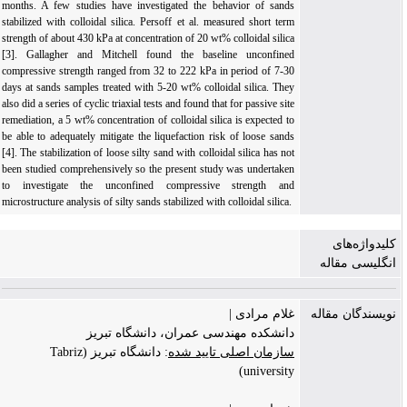
months. A few studies have investigated the behavior of sands
stabilized with colloidal silica. Persoff et al. measured short term
strength of about 430 kPa at concentration of 20 wt% colloidal silica
[3]. Gallagher and Mitchell found the baseline unconfined
compressive strength ranged from 32 to 222 kPa in period of 7-30
days at sands samples treated with 5-20 wt% colloidal silica. They
also did a series of cyclic triaxial tests and found that for passive site
remediation, a 5 wt% concentration of colloidal silica is expected to
be able to adequately mitigate the liquefaction risk of loose sands
[4]. The stabilization of loose silty sand with colloidal silica has not
been studied comprehensively so the present study was undertaken
to investigate the unconfined compressive strength and
microstructure analysis of silty sands stabilized with colloidal silica.
کلیدواژه‌های
انگلیسی مقاله
نویسندگان مقاله
غلام مرادی |
دانشکده مهندسی عمران، دانشگاه تبریز
سازمان اصلی تایید شده
: دانشگاه تبریز (Tabriz
university)