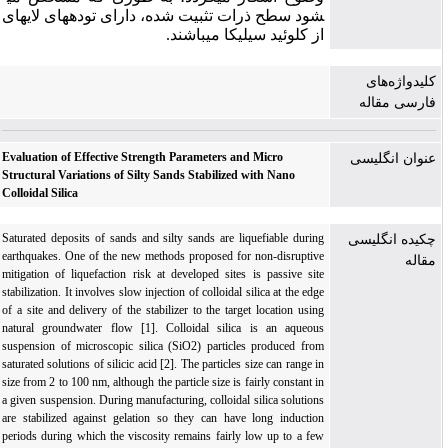
شود سطح ذرات تثبیت شده، دارای توده­های لایه­ای
از کلوئید سیلیکا می­باشند.
کلیدواژه‌های
فارسی مقاله
Evaluation of Effective Strength Parameters and Micro
عنوان انگلیسی
Structural Variations of Silty Sands Stabilized with Nano
Colloidal Silica
Saturated deposits of sands and silty sands are liquefiable during
چکیده انگلیسی
earthquakes. One of the new methods proposed for non-disruptive
مقاله
mitigation of liquefaction risk at developed sites is passive site
stabilization. It involves slow injection of colloidal silica at the edge
of a site and delivery of the stabilizer to the target location using
natural groundwater flow [1]. Colloidal silica is an aqueous
suspension of microscopic silica (SiO2) particles produced from
saturated solutions of silicic acid [2]. The particles size can range in
size from 2 to 100 nm, although the particle size is fairly constant in
a given suspension. During manufacturing, colloidal silica solutions
are stabilized against gelation so they can have long induction
periods during which the viscosity remains fairly low up to a few