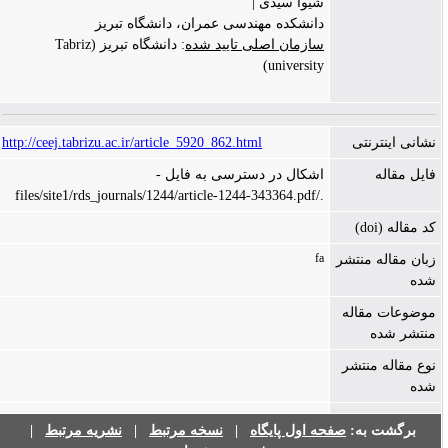
شیوا سیدی |
دانشکده مهندسی عمران، دانشگاه تبریز
سازمان اصلی تایید شده
: دانشگاه تبریز (Tabriz
university)
نشانی اینترنتی
http://ceej.tabrizu.ac.ir/article_5920_862.html
فایل مقاله
اشکال در دسترسی به فایل -
./files/site1/rds_journals/1244/article-1244-343364.pdf
کد مقاله (doi)
fa
زبان مقاله منتشر
شده
موضوعات مقاله
منتشر شده
نوع مقاله منتشر
شده
برگشت به:
صفحه اول پایگاه
|
نسخه مرتبط
|
نشریه مرتبط
|