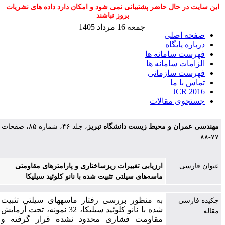
این سایت در حال حاضر پشتیبانی نمی شود و امکان دارد داده های نشریات
بروز نباشند
جمعه 16 مرداد 1405
صفحه اصلی
درباره پایگاه
فهرست سامانه ها
الزامات سامانه ها
فهرست سازمانی
تماس با ما
JCR 2016
جستجوی مقالات
مهندسی عمران و محیط زیست دانشگاه تبریز
، جلد ۴۶، شماره ۸۵، صفحات
۷۷-۸۸
عنوان فارسی
ارزیابی تغییرات ریزساختاری و پارامترهای مقاومتی
ماسه‌های سیلتی تثبیت شده با نانو کلوئید سیلیکا
به منظور بررسی رفتار ماسه­های سیلتی تثبیت
چکیده فارسی
شده با نانو کلوئید سیلیکا، 32 نمونه، تحت آزمایش
مقاله
مقاومت فشاری محدود نشده قرار گرفته و