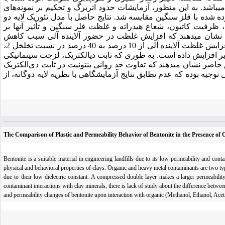
ی­باشد. به این منظور، آزمایشات حدود اتربرگ و تحکیم بر نمونه‌های
لوده شده با فلز سنگین مقایسه شد. نتایج حاصل با مدل تئوریک لایه دو
ظرفیت کاتیون، شعاع هیدراته و غلظت فلز سنگین و تأثیر آن­ها بر
ج نشان می­دهند که افزایش غلظت در حضور آلاینده آلی سبب کاهش
خصوصیات خمیری و افزایش ضریب هدایت هیدرولیکی بنتونیت می­شود. به طوری‌که افزایش غلظت آلاینده آلی از 10 درصد به 40 درصد در نسبت تخلخل 2،
ری را برای اتانول در حدود 10 برابر، متانول 7 برابر و در حضور استیک اسید 4 برابر افزایش داده است. به طوری که ثابت دی­الکتریک، لزجت سینماتیکی
ق حاضر نشان می­دهند که تفاوت حد روانی بنتونیت در ثابت دی‌الکتریک
یه بوده که عدم تطابق نتایج آزمایشگاهی با نظریه‌ لایه دوگانه، از
The Comparison of Plastic and Permeability Behavior of Bentonite in the Presence o
Bentonite is a suitable material in engineering landfills due to its low permeability and cont
physical and behavioral properties of clays. Organic and heavy metal contaminants are two t
due to their low dielectric constant. A compressed double layer makes a larger permeabilit
contaminant interactions with clay minerals, there is lack of study about the difference betwee
and permeability changes of bentonite upon interaction with organic (Methanol, Ethanol, Ace