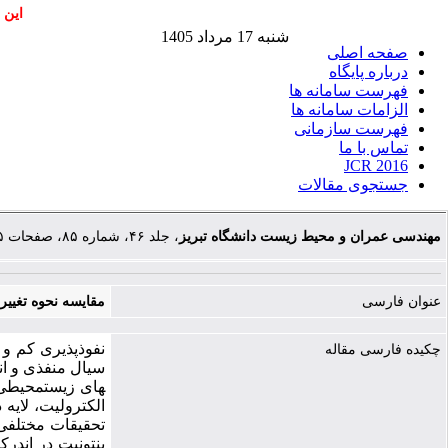
این 
شنبه 17 مرداد 1405
صفحه اصلی
درباره پایگاه
فهرست سامانه ها
الزامات سامانه ها
فهرست سازمانی
تماس با ما
JCR 2016
جستجوی مقالات
مهندسی عمران و محیط زیست دانشگاه تبریز
، جلد ۴۶، شماره ۸۵، صفحات ۲۵-۳۶
عنوان فارسی
مقایسه نحوه تغییرا
نفوذپذیری کم و 
چکیده فارسی مقاله
های زیست­محیطی 
الکترولیت، لایه‌
تحقیقات مختلفی 
بنتونیت در اندر