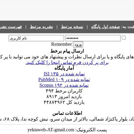
شت به:
صفحه اول پایگاه
|
نسخه مرتبط
|
نشریه مرتبط
|
فهرست نشری
Remember
ارسال پیام برخط
 پایگاه و یا برای ارسال نظرات و پیشنهاد های خود می توانید با پر ک
برای پر کردن فرم تماس اینجا را کلیک کنید.
آمار پایگاه
نمایه شده در ISI
۱۳۵
نمایه شده در PubMed
۱۰۹
نمایه شده در Scopus
۱۹۲
کاربران برخط
۴۹۴
بازدید امروز
۸۹۱۳
بازدید کل
۴۴۸۷۴۹۶۲
اطلاعات تماس
 پاکنژاد شمالی، بالاتر از میدان سرو، نبش کوچه ندا، پلاک ۶۸، ساختمان جاوید، واحد ۱۶
پست الکترونیک: yektaweb-AT-gmail.com