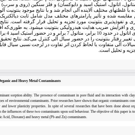
(متانول، اتانول، استیک اسید و دایوکسان) و فلز سنگین (روی و سرب) م
ه با غلظت­های مختلف آلاینده آلی انجام شد و با نتایج موجود بنتونیت آ
مقایسه شده و تأثیر پارامترهای مختلف مدل شامل ثابت دی­الکتریک، 
و نفوذپذیری بنتونیت مورد تجزیه و تحلیل قرار گرفته است. نتای
نفوذپذی
ی تغییر رفتار بنتونیت را در حضور سیال آلی کنترل می‌کند. نتایج تحقی
الات آلی متفاوت با لحاظ کردن اثر تفاوت در لزجت نسبی سیال قابل توج
جزیه و تحلیل است.
f Organic and Heavy Metal Contaminants
aminant sorption ability. The presence of contaminant in pore fluid and its interaction with clay
ypes of environmental contaminants. Prior researches have shown that organic contaminants com
y and lower plasticity properties. In spite of several researches that have been done about o
n the influences of these two contaminants upon soil behaviour. The objective of this paper is to
tic Acid, Dioxane) and heavy metal (Pb and Zn) contaminants.