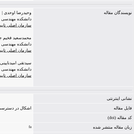
نویسندگان مقاله
وحیدرضا اوحدی |
دانشکده مهندسی عم
سازمان اصلی تایی
محمدسعید فخیم جو | mad saeed
دانشکده مهندسی ع
سازمان اصلی تایی
سیدتقی امیدنایینی | seyed taghi امیدنای
دانشکده مهندسی ع
سازمان اصلی تایی
نشانی اینترنتی
فایل مقاله
اشکال در دسترسی به فایل - ./icle-1244-343361.pdf
کد مقاله (doi)
fa
زبان مقاله منتشر شده