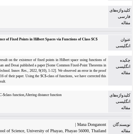
The Results on the Existence of Fixed Points in Hilbert Spaces via Functions of Class 
In this paper, we obtain a result on the existence of fixed points in Hilbert space using fu
class $C$. Recently, Chouhan and Desai published a paper [Some Common Fixed-Point Th
Hilbert Space, J. Eemerg. Technol. Innov. Res., 2022, 9(10), 1-12]. We observed an error in
of Theorem 3.2 on page d316 of their paper. Using the $C$-class of functions, we have corr
error and improved their result.
Fixed point,Hilbert space,$C-$class function,Altering distance function
Mana Don
School of Science, University of Phayao, Phayao 56000, T