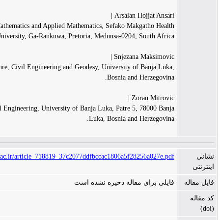
Arsalan Hojjat
Department of Mathematics and Applied Mathematics, Sefako Makgath
Sciences University, Ga-Rankuwa, Pretoria, Medunsa-0204, South
Snjezana Maks
Faculty of Architecture, Civil Engineering and Geodesy, University of Ban
Bosnia and Herz
Zoran M
Faculty of Electrical Engineering, University of Banja Luka, Patre 5, 780
Luka, Bosnia and Herz
https://scma.maragheh.ac.ir/article_718819_37c2077ddfbccac1806a5f28256a
رای مقاله ذخیره نشده است