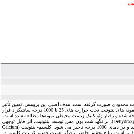
شند
یقات محدودی صورت گرفته است. هدف اصلی این پژوهش، تعیین تأثیر
حرارت و کاتیون لایه آب دوگانه بر جذب یون مس در بنتونیت (Bentonite) است. ابتدا نمونه ‎های بنتونیت تحت حرارت‎ های 25 تا 1000 درجه سانتی‎گراد قرار
گرفته و سپس فلز سنگین مس در غلظت‎ های 10 الی cmol/kg-soil 200، به بنتونیت اضافه شده و رفتار ژئوتکنیک زیست‎ محیطی نمونه‌ها مطالعه شده است.
نتایج نشان می‌دهد که افزایش حرارت تا پیش از دمای دی ‎هیدروکسیلاسیون (Dehydroxylation)، بر نگهداشت یون مس توسط بنتونیت، اثر قابل توجهی
نداشته و سپس جذب و نگهداشت مس به ­دلیل تخریب ساختمان رس کاهش می‎ یابد و در دمای 1000 درجه ناچیز می ‎شود. کلسیم- بنتونیت (Calcium
) در برابر تغییرات حرارت در مقایسه با سدیم- بنتونیت (Sodium Bentonite) پایدارتر است. نتایج تحقیق حاضر بیان‌گر اهمیت حضور کربنات کلسیم در