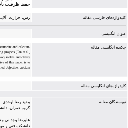
حفظ ظرفیت بافرینگ (Buffering Capacity) خاک‌هایی است که دماهای بزرگ­تر 
کلیدواژه‌های فارسی مقاله
رس، حرارت، آلاینده فلز 
عنوان انگلیسی
bentonite and calcium-
چکیده انگلیسی مقاله
g projects (Tan et al.,
eavy metals and clayey
ive of this paper is to
ned objective, calcium
کلیدواژه‌های انگلیسی مقاله
نویسندگان مقاله
وحید رضا اوحدی |
گروه عمران، دانشک
علیرضا وجدانی وحی
دانشکده فنی و مهن