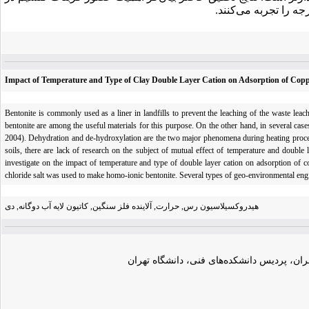
Impact of Temperature and Type of Clay Double Layer Cation on Adsorption of Co
Bentonite is commonly used as a liner in landfills to prevent the leaching of the waste leac
bentonite are among the useful materials for this purpose. On the other hand, in several case
2004). Dehydration and de-hydroxylation are the two major phenomena during heating process o
soils, there are lack of research on the subject of mutual effect of temperature and double 
investigate on the impact of temperature and type of double layer cation on adsorption of c
chloride salt was used to make homo-ionic bentonite. Several types of geo-environmental eng
رس, حرارت, آلاینده فلز سنگین, کاتیون لایه آب دوگانه, دی‎ هیدروکسیلاسیون
ان، پردیس دانشکده‌های فنی، دانشگاه تهران