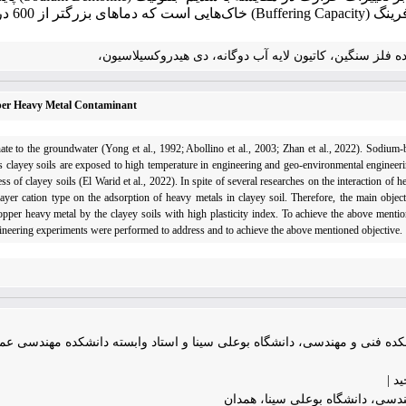
از 600 درجه را تجربه می‌کنند.
سنگین، کاتیون لایه آب دوگانه، دی‎ هیدروکسیلاسیون،
pper Heavy Metal Contaminant
hate to the groundwater (Yong et al., 1992; Abollino et al., 2003; Zhan et al., 2022). Sodium-
s clayey soils are exposed to high temperature in engineering and geo-environmental engineerin
f clayey soils (El Warid et al., 2022). In spite of several researches on the interaction of h
layer cation type on the adsorption of heavy metals in clayey soil. Therefore, the main object
opper heavy metal by the clayey soils with high plasticity index. To achieve the above mentio
ineering experiments were performed to address and to achieve the above mentioned objective.
ده فنی و مهندسی، دانشگاه بوعلی سینا و استاد وابسته دانشکده مهندسی عمر
د |
دسی، دانشگاه بوعلی سینا، همدان