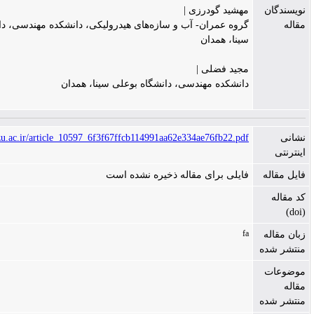
شید گودرزی |
وه عمران- آب و سازه‌های هیدرولیکی، دانشکده مهندسی، دانشگاه بوعلی
نا، همدان
ید فضلی |
نشکده مهندسی، دانشگاه بوعلی سینا، همدان
https://ceej.tabrizu.ac.ir/article_10597_6f3f67ffcb114991aa62e334ae76fb22.p
یلی برای مقاله ذخیره نشده است