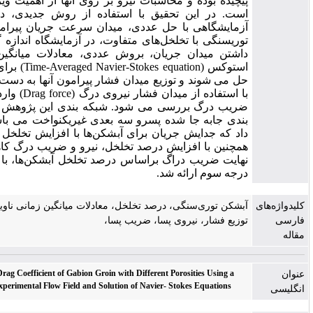
چیده بوده و محاسبات نیرو بر روی آن­ها از اهمیت ویژه­ای برخوردار
ت. در این تحقیق با استفاده از روش جدیدی، در ترکیب نتایج
مایشگاهی با حل عددی، میدان سرعت جریان پیرامون آبشکن‌های
ری­سنگی با تخلخل‌های متفاوت، در آزمایشگاه اندازه ­گیری شده و با
شتن میدان جریان، بروش عددی، معادلات میانگین زمانی ناویر-
استوکس (Time-Averaged Navier-Stokes equation) برای جریان آشفته
 می­ شوند و توزیع میدان فشار پیرامون آن­ها به ­دست می­ آید. سپس
با استفاده از میدان فشار نیروی درگ (Drag force) وارد بر آبشکن‌ها و
ضریب درگ بررسی می ­شود. شبکه ­بندی این پژوهش از نوع شبکه ­
دی جابه­ جا شده پسرو سه ­بعدی غیریکنواخت می ­باشد. نتایج نشان
د که جدایش جریان برای آبشکن‌ها با افزایش تخلخل کاهش می‌یابد.
چنین با افزایش درصد تخلخل، نیرو و ضریب درگ کاهش یافته و در
ایت ضریب دراگ براساس درصد تخلخل آبشکن‌ها، با برازش منحنی
جه سوم ارائه شد.
شکن‌ توری‌سنگی، درصد تخلخل، معادلات میانگین زمانی ناویر- استوکس،
زیع فشار، نیروی پسا، ضریب پسا،
Estimation of the Drag Coefficient of Gabion Groin with Different Porosities Using a
Measurement of Experimental Flow Field and Solution of Navier- Stokes Equations