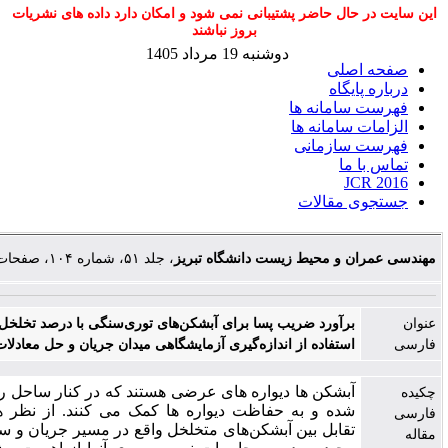
 حاضر پشتیبانی نمی شود و امکان دارد داده های نشریات
بروز نباشند
دوشنبه 19 مرداد 1405
لی
اه
مانه ها
مانه ها
زمانی
قالات
 محیط زیست دانشگاه تبریز
، جلد ۵۱، شماره ۱۰۴، صفحات ۱۵۹-۱۶۹
آورد ضریب پسا برای آبشکن‌های توری‌سنگی با درصد تخلخل‌های متفاوت با
تفاده از اندازه‌گیری آزمایشگاهی میدان جریان و حل معادلات ناویر استوکس
شکن­ ها دیواره ­های عرضی هستند که در کنار ساحل رودخانه، ساخته
ه و به حفاظت دیواره­ ها کمک می ­کنند. از نظر هیدرودینامیکی،
ابل بین آبشکن‌های متخلخل واقع در مسیر جریان و سیال اطراف آن