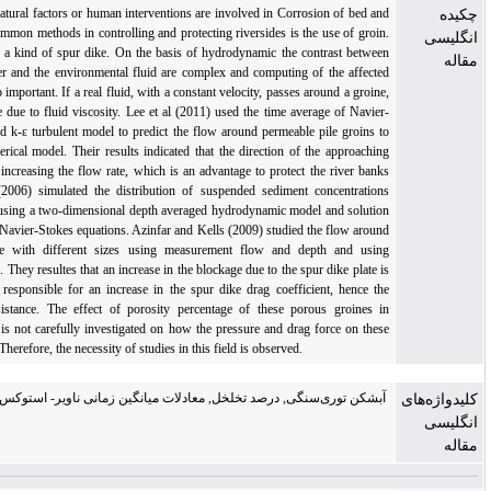
Rivers affected by natural factors or human interventions are involved in Corrosion of bed 
sides. One of the common methods in controlling and protecting riversides is the use of gro
Gabion groynes are a kind of spur dike. On the basis of hydrodynamic the contrast betwe
gabion groin of river and the environmental fluid are complex and computing of the affec
force on them are so important. If a real fluid, with a constant velocity, passes around a groi
there is a drag force due to fluid viscosity. Lee et al (2011) used the time average of Navi
Stokes equations and k-ε turbulent model to predict the flow around permeable pile groins
develop a 2-D numerical model. Their results indicated that the direction of the approach
flow is diverted by increasing the flow rate, which is an advantage to protect the river ba
Duan and Nanda (2006) simulated the distribution of suspended sediment concentratio
around a spur dike using a two-dimensional depth averaged hydrodynamic model and soluti
of two-dimensional Navier-Stokes equations. Azinfar and Kells (2009) studied the flow aro
a single spure dike with different sizes using measurement flow and depth and usi
momentum equation. They resultes that an increase in the blockage due to the spur dike plate
the main parameter responsible for an increase in the spur dike drag coefficient, hence 
associated flow resistance. The effect of porosity percentage of these porous groines 
channels and rivers is not carefully investigated on how the pressure and drag force on th
groin is distributed. Therefore, the necessity of studies in this field is observed.
شکن‌ توری‌سنگی, درصد تخلخل, معادلات میانگین زمانی ناویر- استوکس, توزیع فشار, نیروی
پسا, ضریب پسا