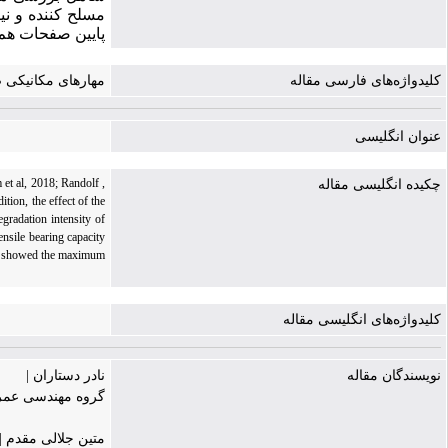
مسلح کننده و ن
پایین صفحات هم ب
کلیدواژه‌های فارسی مقاله
مهارهای مکانیکی 
عنوان انگلیسی
et al, 2018; Randolf ,
چکیده انگلیسی مقاله
tion, the effect of the
gradation intensity of
ensile bearing capacity
hor showed the maximum
کلیدواژه‌های انگلیسی مقاله
نویسندگان مقاله
نادر دستاران |
گروه مهندسی عمرا
متین جلالی مقدم |