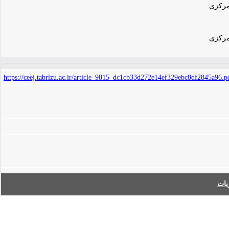
مرکزی
مرکزی
https://ceej.tabrizu.ac.ir/article_9815_dc1cb33d272e14ef329ebc8df2845a96.p
ات