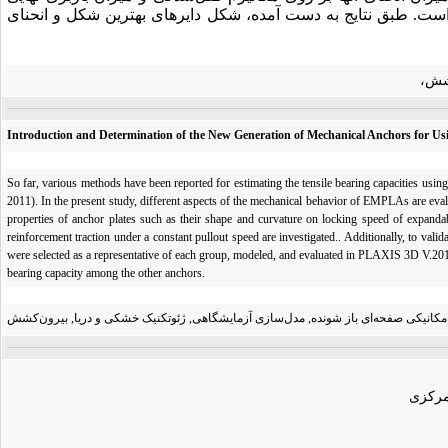
 طبق نتایج به­ دست آمده، شکل دایره­ای بهترین شکل و انحنای
کشش،
Introduction and Determination of the New Generation of Mechanical Anchors for Us
So far, various methods have been reported for estimating the tensile bearing capacities usi
2011). In the present study, different aspects of the mechanical behavior of EMPLAs are evalu
properties of anchor plates such as their shape and curvature on locking speed of expandable
reinforcement traction under a constant pullout speed are investigated.. Additionally, to val
were selected as a representative of each group, modeled, and evaluated in PLAXIS 3D V.201
bearing capacity among the other anchors.
مکانیکی صفحه‌ای باز شونده, مدل‌سازی آزمایشگاهی, ژئوتکنیک خشکی و دریا, بیرون‌کشش
مرکزی