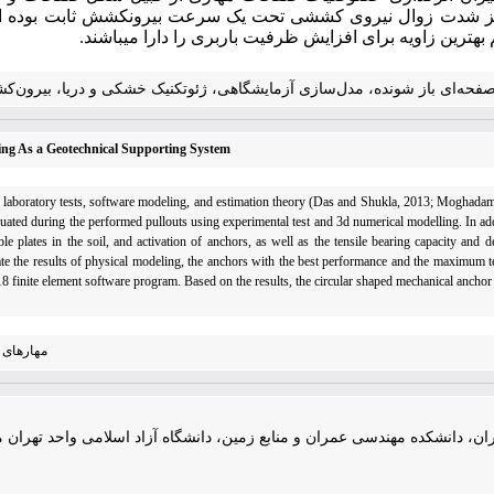
یز شدت زوال نیروی کششی تحت یک سرعت بیرون­کشش ثابت بوده است.
هترین زاویه برای افزایش ظرفیت باربری را دارا می­باشند.
صفحه‌ای باز شونده، مدل‌سازی آزمایشگاهی، ژئوتکنیک خشکی و دریا، بیرون‌
ing As a Geotechnical Supporting System
ng laboratory tests, software modeling, and estimation theory (Das and Shukla, 2013; Moghadam 
ated during the performed pullouts using experimental test and 3d numerical modelling. In addi
 plates in the soil, and activation of anchors, as well as the tensile bearing capacity and de
idate the results of physical modeling, the anchors with the best performance and the maximum t
8 finite element software program. Based on the results, the circular shaped mechanical anc
مهارهای 
ن، دانشکده مهندسی عمران و منابع زمین، دانشگاه آزاد اسلامی واحد تهران 