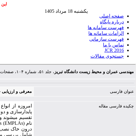
این 
یکشنبه 18 مرداد 1405
صفحه اصلی
درباره پایگاه
فهرست سامانه ها
الزامات سامانه ها
فهرست سازمانی
تماس با ما
JCR 2016
جستجوی مقالات
مهندسی عمران و محیط زیست دانشگاه تبریز
، جلد ۵۱، شماره ۱۰۴، صفحات ۵۵-۶۶
عنوان فارسی
معرفی و ارزیابی جا
امروزه از انواع
چکیده فارسی مقاله
پایدارسازی و دوخ
تقسیم می­شوند و 
درون خاک نصب، ق
شامل بررسی میز