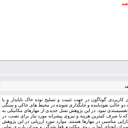
شند
ی
کاربردی گوناگون در جهت تثبیت و تسلیح توده خاک ناپایدار و یا
 دو حالتِ نفوذیابنده و جای­گذاری شونده در محیط ­های خاکی و سنگی
ی تقسیم­بندی نمود. در این پژوهش نسل جدیدی از مهارهای مکانیکی به
Ex) معرفی و ارزیابی گردیده است که با صرف کم­ترین هزینه و نیروی پیشرانه مورد نیاز برای نصب، در
ایی مناسبی در مهارها هستند. موارد مورد ارزیابی در این پژوهش
انحنای آن­ها بر روی مکانیزم قفل‌شدگی و میزان باربری نهایی