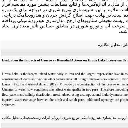
از مدل با اندازه‌گیری‌ها و نتایج مطالعات پیشین مورد مقایسه قرار
‌باشد. علاوه بر این، شبیه‌سازی توزیع شوری در دریاچه برای یک دوره
ده است. در نهایت جهت اصلاح گردش جریان و هیدرودینامیک دریاچه،
ات زیست‌محیطی سناریوهای ارجح مدل‌سازی هیدرودینامیکی پرداخته
ر سرعت آب و توزیع شوری در مناطق حساس تأثیر معنا‌داری ایجاد
اشند.
طی، تحلیل مکانی،
Evaluation the Impacts of Causeway Remedial Actions on Urmia Lake Ecosystem Usi
Urmia Lake is the largest inland water body in Iran and the largest hyper-saline lake in the 
construction of dams and various other factors have all brought the lake's environment, hydrau
Danesh-Yazdi and Ataie-Ashtiani, 2019). Moreover, the construction of the causeway has inf
Changes in water flow conditions may affect water quality in two parts. Therefore, modeling of
flow pattern and salinity distribution are simulated using a computational fluid dynamics m
improve water exchange between the north and south parts, additional openings are prop
scenarios..
ه ارومیه, مدل‌سازی هیدرودینامیکی, توزیع شوری, ارزیابی اثرات زیست‌محیطی, تحلیل مکانی