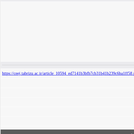
https://ceej.tabrizu.ac.ir/article_10594_ed7141b3bfb7cb31b41b239c6ba1ff58.