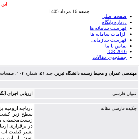
این 
جمعه 16 مرداد 1405
صفحه اصلی
درباره پایگاه
فهرست سامانه ها
الزامات سامانه ها
فهرست سازمانی
تماس با ما
JCR 2016
جستجوی مقالات
مهندسی عمران و محیط زیست دانشگاه تبریز
، جلد ۵۱، شماره ۱۰۴، صفحات ۴۱-۵۳
عنوان فارسی
ارزیابی اجرای آبگ
دریاچه ارومیه بز
چکیده فارسی مقاله
سطح زیر کشت ا
زیست‌محیطی، هید
در برقراری ارتب
تغییر کیفیت آب 
است. از این رو