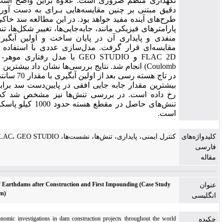
هداری منظم ضروری است. علاوه براین واضح است که مطالعات
یق مبتنی بر چنین مقایسه‌هایی بـرای به­ دست آوردن تجربه برای
ح‌های آینده مفید خواهد بود. در این مطالعه سد خاکی دویرج از نظر
رامترهای فیزیکی مانند، جابه‌جایی‌ها، تغییر شکل‌ها، تنش‌ها، فشار آب
فذی و پایداری آن در پایان ساخت و اولین آبگیری موردبررسی
ایسه‌ای قرار گرفت. مدل‌سازی عددی با استفاده از دو نرم‌افزار
FLAC 2D و GEO STUDIO با مدل رفتاری موهر- کلمب (Mohr–
Coulomb) انجام شد. نتایج بررسی‌ها نشان داد بیشترین نشست عمودی
در تاج هسته رسی بعد از اولین آبگیری با مقدار 70 سانتی‌متر و همچنین
بیشترین مقدار جابه ­جایی افقی در پایین‌دست سد برابر 12 سانتی‌متر
‌ داده است. در بررسی تنش‌ها نیز مشخص شد که مقدار بیشینه‌
تنش‌های حاصل در مقطع هسته حدود 1000 کیلو پاسکال به‌دست‌آمده
ست
کنترل ایمنی، پایداری، تنش‌ها، نشست‌ها، FLAC، GEO STU
Numerical Study of Earthdams after Construction and First Impounding (Case Stud
of Doyraj EarthDam)
Engineering and economic investigations in dam construction projects throughout the wo