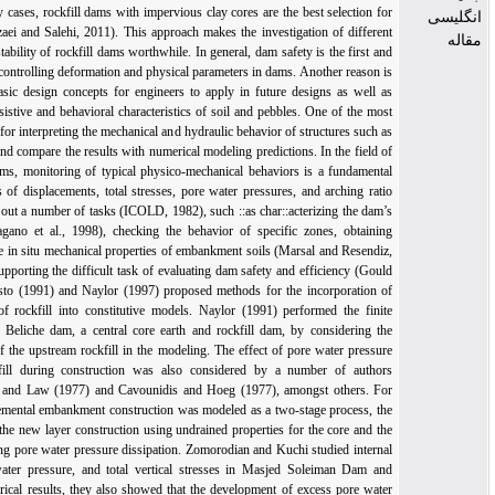
indicate that, in many cases, rockfill dams with impervious clay cores are the best selection 
the final design (Rezaei and Salehi, 2011). This approach makes the investigation of differ
issues affecting the stability of rockfill dams worthwhile. In general, dam safety is the first 
foremost reason for controlling deformation and physical parameters in dams. Another reason
the importance of basic design concepts for engineers to apply in future designs as well
understanding the resistive and behavioral characteristics of soil and pebbles. One of the m
effective approaches for interpreting the mechanical and hydraulic behavior of structures such
dams is to use data and compare the results with numerical modeling predictions. In the field
earth and rockfill dams, monitoring of typical physico-mechanical behaviors is a fundamen
issue. Measurements of displacements, total stresses, pore water pressures, and arching ra
can be used to carry out a number of tasks (ICOLD, 1982), such ::as char::acterizing the da
overall behavior (Pagano et al., 1998), checking the behavior of specific zones, obtain
information about the in situ mechanical properties of embankment soils (Marsal and Resend
1975), and finally, supporting the difficult task of evaluating dam safety and efficiency (Go
and Lacy, 1993). Justo (1991) and Naylor (1997) proposed methods for the incorporation
collapse settlement of rockfill into constitutive models. Naylor (1991) performed the fin
element analysis for Beliche dam, a central core earth and rockfill dam, by considering 
collapse settlement of the upstream rockfill in the modeling. The effect of pore water press
dissipation in earthfill during construction was also considered by a number of auth
including Eisenstein and Law (1977) and Cavounidis and Hoeg (1977), amongst others. 
these cases, the incremental embankment construction was modeled as a two-stage process, 
first stage modeling the new layer construction using undrained properties for the core and 
second stage modeling pore water pressure dissipation. Zomorodian and Kuchi studied inter
deformation, pore water pressure, and total vertical stresses in Masjed Soleiman Dam 
compared it to numerical results, they also showed that the development of excess pore wa