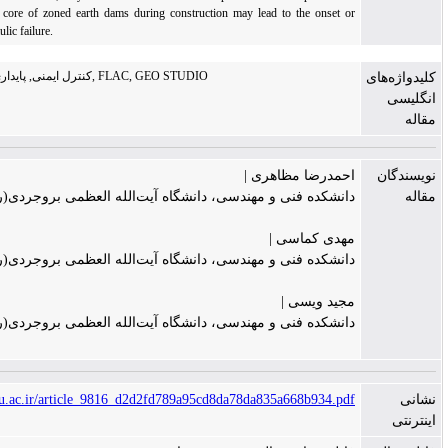
pressure in the clay core of zoned earth dams during construction may lead to the onset
progression of hydraulic failure.
کنترل ایمنی, پایداری, تنش‌ها, نشست‌ها, FLAC, GEO STUDIO
احمدرضا مظاهری
انشکده فنی و مهندسی، دانشگاه آیت‌الله العظمی بروجردی(ره
مهدی کماسی
انشکده فنی و مهندسی، دانشگاه آیت‌الله العظمی بروجردی(ره
مجید ویسی
انشکده فنی و مهندسی، دانشگاه آیت‌الله العظمی بروجردی(ره
https://ceej.tabrizu.ac.ir/article_9816_d2d2fd789a95cd8da78da835a668b934.