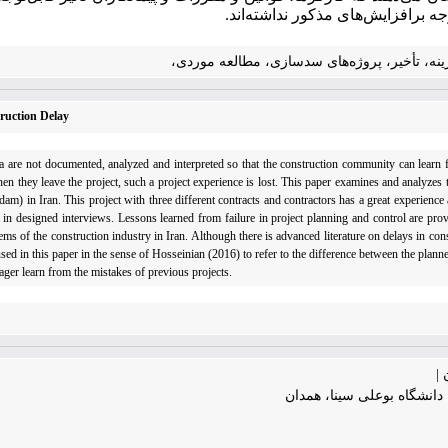
وجه برافزایش‌های مذکور نداشته‌اند.
نه، تأخیر، پروژه‌های سدسازی، مطالعه موردی،
ruction Delay
ta are not documented, analyzed and interpreted so that the construction community can learn 
en they leave the project, such a project experience is lost. This paper examines and analyzes 
am) in Iran. This project with three different contracts and contractors has a great experience
 in designed interviews. Lessons learned from failure in project planning and control are prov
 of the construction industry in Iran. Although there is advanced literature on delays in constr
ed in this paper in the sense of Hosseinian (2016) to refer to the difference between the plan
nager learn from the mistakes of previous projects.
|
انشگاه بوعلی سینا، همدان