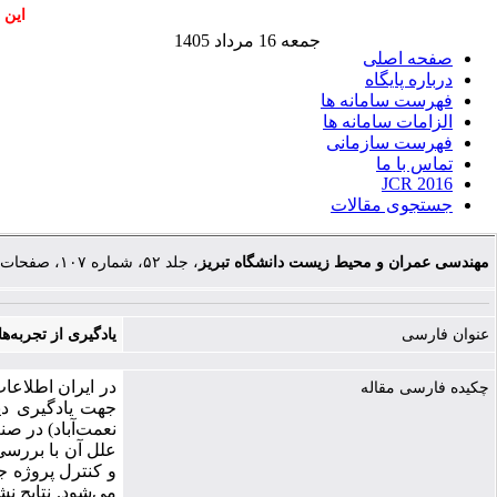
این 
جمعه 16 مرداد 1405
صفحه اصلی
درباره پایگاه
فهرست سامانه ها
الزامات سامانه ها
فهرست سازمانی
تماس با ما
JCR 2016
جستجوی مقالات
مهندسی عمران و محیط زیست دانشگاه تبریز
، جلد ۵۲، شماره ۱۰۷، صفحات ۶۵-۷۸
عنوان فارسی
یادگیری از تجربه‌ه
در ایران اطلاعات
چکیده فارسی مقاله
جهت یادگیری دیگ
نعمت‌آباد) در ص
علل آن با بررسی
و کنترل پروژه ج
می‌شود. نتایج نش