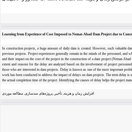
Learning from Experience of Cost Imposed to Nemat-Abad Dam Project due to Const
In construction projects, a huge amount of daily data is created. However, such valuable da
previous projects. Project experiences generally remain in the minds of the personnel, and wh
and their impact on the cost of the project in the construction of a dam project (Nemat-Abad d
extent and reasons for the delay are analyzed based on the involvement of project personnel
those who are interested in dam projects. Delay is known as one of the most important problems
work has been conducted to address the impact of delays on dam projects. The term delay is us
the actual completion time of the project. Identifying the causes of delay helps the project ma
افزایش زمان و هزینه, تأخیر, پروژه‌های سدسازی, مطالعه موردی