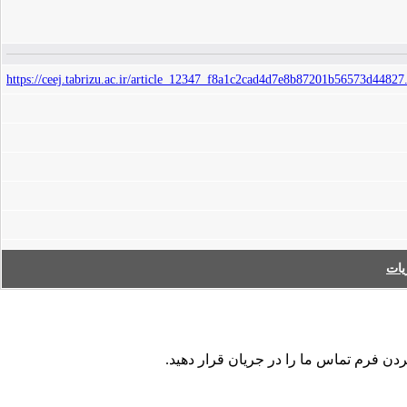
https://ceej.tabrizu.ac.ir/article_12347_f8a1c2cad4d7e8b87201b56573d44827
ات
ردن فرم تماس ما را در جریان قرار دهید.