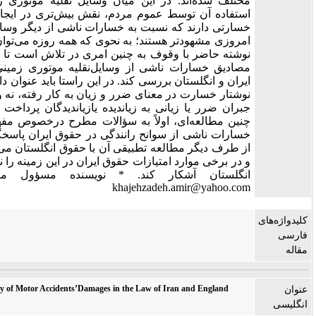
تلف شده‌اند. در این میان وسایل نقلیه موتوری زمینی به دلیل
تفاده آن توسط عموم مردم، نقش بیش‌تری در ایجاد سوانح و مآلاً
ارتی دارند که نسبت به خسارات ناشی از دیگر وسایل حمل و نقل
روزی مشهود‌تر هستند؛ به نحوی که همه روزه می‌توان شاهد آن بود.
شته حاضر با وقوف به چنین امری در تلاش است تا مفهوم، انواع و
ادیق خسارات ناشی از وسایل‌نقلیه موتوری زمینی را در حقوق
ران و انگلستان بررسی کند. در این راستا باید عنوان داشت که در این
شتار خسارت در معنای ضرر و زیان به کار رفته، نه وجهی که جهت
ران ضرر یا زیانی به زیاندیده یازیاندیدگان پرداخت می‌شود. نتیجه
ین مطالعه‌ای، اولاً به سؤالات مطرح درخصوص مفهوم و مصادیق
ارات ناشی از سوانح رانندگی در حقوق ایران پاسخگو خواهد بود و
 طرف دیگر مطالعه تطبیقی آن با حقوق انگلستان می‌تواند کاستی‌ها
در برخی موارد امتیازات حقوق ایران در این زمینه را نسبت به حقوق
انگلستان آشکار کند. * نویسنده مسؤول مقاله: E-mail:
khajehzadeh.amir@yahoo.c
Comparative Study of Motor Accidents’Damages in the Law of Iran and England