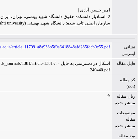
یر حسین آبادی |
زمان اصلی تایید شده
: دانشگاه شهید بهشتی (Shahid beheshti university)
http://clr.modares.ac.ir/article_11709_a8a933b5f0a6418848afd285fdcb9c55.p
اشکال در دسترسی به فایل - ./files/site1/rds_journals/1381/article-1381-
240440.p