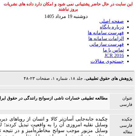
 حاضر پشتیبانی نمی شود و امکان دارد داده های نشریات
بروز نباشند
دوشنبه 19 مرداد 1405
لی
اه
مانه ها
مانه ها
زمانی
ا
قالات
ق تطبیقی
، جلد ۱۸، شماره ۱، صفحات ۲۳-۴۸
العه تطبیقی خسارات ناشی ازسوانح رانندگی در حقوق ایران و انگلستان
یده جابه‌جایی آسان‌تر کالا و انسان از رویاهای دیرباز بشر بود که
ایل نقلیه امروزی آن را به واقعیت تبدیل کردند؛ لکن استفاده از
ایل مزبور موجب سوانح مخاطره‌‌آمیز و در نتیجه تحقق خسارات