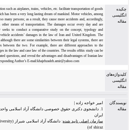
Means of transportation such as airplanes, trains, vehicles, etc. facilitate transportation of goo
and passengers, which has been a very long lasting dream of mankind. Motor vehicles, amo
others, are used by so many persons; as a result, they cause more accidents and, accordingl
more damages than other means of transportation. The damages occur every day and a
evident. This paper seeks to conduct a comparative study on the concept, typology a
examples of motor vehicle accidents’ damages in the law of Iran and United Kingdom. T
results showed that although there are some similarities between their legal systems, there a
so many differences between the two. For example, there are different approaches to t
psychological damages in the law and case law of the countries. The results ofthis study can 
an answer to the related questions, and reveal the advantages and disadvantages of Iranian l
in the regard. *Corresponding Author’s E-mail:khajehzadeh.amir@yahoo.com
یر خواجه زاده |
. دانشجوی دکتری حقوق خصوصی دانشگاه آزاد اسلامی واحد شیراز، شیراز،
ران
زمان اصلی تایید شده
: دانشگاه آزاد اسلامی شیراز (Islamic azad university
of shira