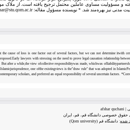
ه و مسؤولیت مساوی عاملین محتمل ترجیح یافته است. از ملاک مواد
یز بهره‌مند شد. * نویسنده مسؤول مقاله: E-mail: z.afshar@stu.qom.ac.ir
 the cause of loss is one factor out of several factors, but we can not determine itwith cert
roposed.Early lawyers with stressing on the need to prove legal causation relationship betwee
lity. But after a while,the view ofcollective responsibilitywas made, whichwas ofliabilitypartners
 InIslamicjurisprudence, one ofthe existingviews is the"draw rule" that was adopted in Islamic
ntemporary scholars, and preferred an equal responsibility of several uncertain factors. *Cor
afsha
د شده
: دانشگاه قم (Qom university)