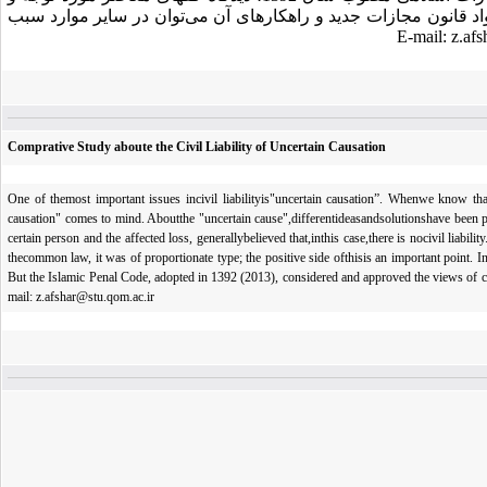
 قانون مجازات جدید و راهکارهای آن می‌توان در سایر موارد سبب
Comprative Study aboute the Civil Liability of Uncertain Causation
One of themost important issues incivil liabilityis"uncertain causation”. Whenwe know that
causation" comes to mind. Aboutthe "uncertain cause",differentideasandsolutionshave been p
certain person and the affected loss, generallybelieved that,inthis case,there is nocivil liabi
thecommon law, it was of proportionate type; the positive side ofthisis an important point.
But the Islamic Penal Code, adopted in 1392 (2013), considered and approved the views of co
mail: z.afshar@stu.qom.ac.ir