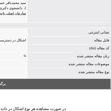
سید محمدباقر حسینی | ammadbagher
2. دانشجوی دکتری حقوق خصوصی دانشگاه قم، قم، ایران
سازمان اصلی تایی
نشانی اینترنتی
فایل مقاله
اشکال در دسترسی به فایل - ./icle-1381-240439.pdf
کد مقاله (doi)
fa
زبان مقاله منتشر شده
موضوعات مقاله منتشر شده
نوع مقاله منتشر شده
برگ
در صورت مشاهده هر نوع اشکال در داده های