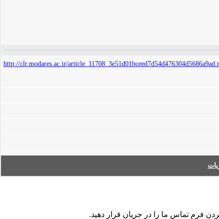
http://clr.modares.ac.ir/article_11708_3e51d01bceed7d54d476304d5686a9ad.
ات
ردن فرم تماس ما را در جریان قرار دهید.