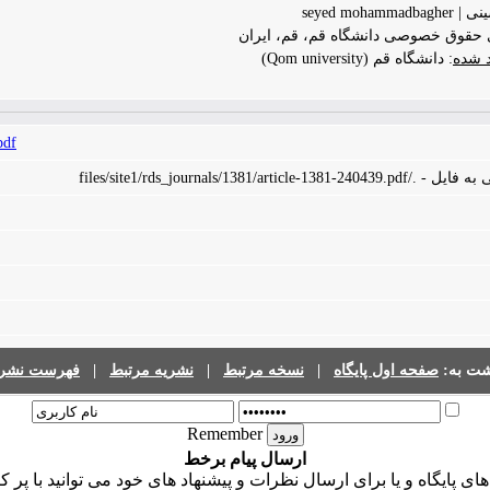
seyed moh
د شده
: دانشگاه قم (Qom university)
pdf
files/site1/rds_journals/1381/art
شت به:
صفحه اول پایگاه
|
نسخه مرتبط
|
نشریه مرتبط
|
فهرست نشری
Remember
ارسال پیام برخط
 پایگاه و یا برای ارسال نظرات و پیشنهاد های خود می توانید با پر ک