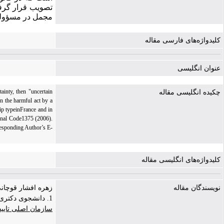
تصویب قرار گرفت
مجمل در مسؤولیت مدنی ن
کلیدواژه‌های فارسی مقاله
عنوان انگلیسی
ainty, then "uncertain
چکیده انگلیسی مقاله
n the harmful act by a
hip typeinFrance and in
Penal Code1375 (2006).
responding Author’s E-
کلیدواژه‌های انگلیسی مقاله
نویسندگان مقاله
زهره افشار قوچانی | r quchani
1. دانشجوی دکتری حقوق خصوصی دانشگاه قم، قم، ایران
سازمان اصلی تایی