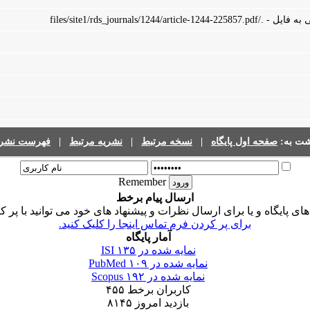
files/site1/rds_journals/1244/art
شت به:
صفحه اول پایگاه
|
نسخه مرتبط
|
نشریه مرتبط
|
فهرست نشری
Remember
ارسال پیام برخط
 پایگاه و یا برای ارسال نظرات و پیشنهاد های خود می توانید با پر ک
برای پر کردن فرم تماس اینجا را کلیک کنید.
آمار پایگاه
نمایه شده در ISI
۱۳۵
نمایه شده در PubMed
۱۰۹
نمایه شده در Scopus
۱۹۲
کاربران برخط
۴۵۵
بازدید امروز
۸۱۴۵