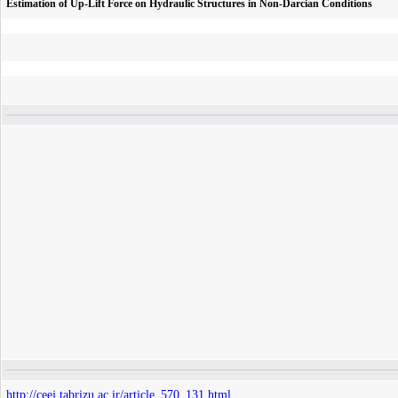
Estimation of Up-Lift Force on Hydraulic Structures in Non-Darcian Conditions
http://ceej.tabrizu.ac.ir/article_570_131.html