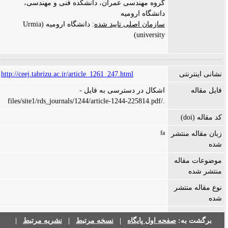
گروه مهندسی عمران، دانشکده فنی و مهندسی،
دانشگاه ارومیه
سازمان اصلی تایید شده
: دانشگاه ارومیه (Urmia
university)
نشانی اینترنتی
http://ceej.tabrizu.ac.ir/article_1261_247.html
فایل مقاله
اشکال در دسترسی به فایل -
./files/site1/rds_journals/1244/article-1244-225814.pdf
کد مقاله (doi)
fa
زبان مقاله منتشر
شده
موضوعات مقاله
منتشر شده
نوع مقاله منتشر
شده
برگشت به:
صفحه اول پایگاه
|
نسخه مرتبط
|
نشریه مرتبط
|