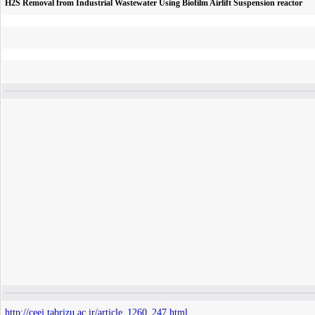
H2S Removal from Industrial Wastewater Using Biofilm Airlift Suspension reactor
http://ceej.tabrizu.ac.ir/article_1260_247.html