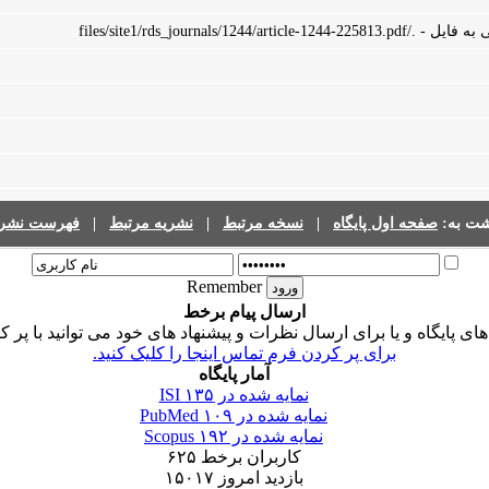
files/site1/rds_journals/1244/art
شت به:
صفحه اول پایگاه
|
نسخه مرتبط
|
نشریه مرتبط
|
فهرست نشری
Remember
ارسال پیام برخط
 پایگاه و یا برای ارسال نظرات و پیشنهاد های خود می توانید با پر ک
برای پر کردن فرم تماس اینجا را کلیک کنید.
آمار پایگاه
نمایه شده در ISI
۱۳۵
نمایه شده در PubMed
۱۰۹
نمایه شده در Scopus
۱۹۲
کاربران برخط
۶۲۵
بازدید امروز
۱۵۰۱۷