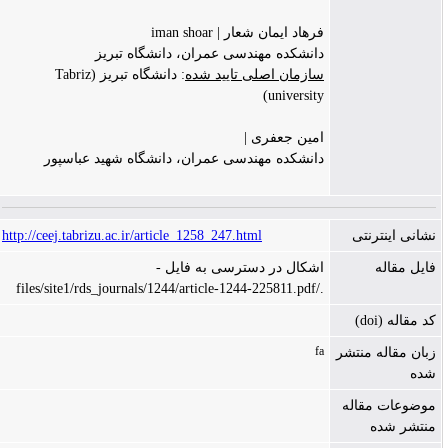
فرهاد ایمان شعار | iman shoar
دانشکده مهندسی عمران، دانشگاه تبریز
سازمان اصلی تایید شده
: دانشگاه تبریز (Tabriz
university)
امین جعفری |
دانشکده مهندسی عمران، دانشگاه شهید عباسپور
نشانی اینترنتی
http://ceej.tabrizu.ac.ir/article_1258_247.html
فایل مقاله
اشکال در دسترسی به فایل -
./files/site1/rds_journals/1244/article-1244-225811.pdf
کد مقاله (doi)
fa
زبان مقاله منتشر
شده
موضوعات مقاله
منتشر شده