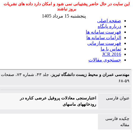
این سایت در حال حاضر پشتیبانی نمی شود و امکان دارد داده های نشریات
بروز نباشند
پنجشنبه 15 مرداد 1405
صفحه اصلی
درباره پایگاه
فهرست سامانه ها
الزامات سامانه ها
فهرست سازمانی
تماس با ما
JCR 2016
جستجوی مقالات
مهندسی عمران و محیط زیست دانشگاه تبریز
، جلد ۴۳، شماره ۷۳، صفحات
۵۹-۶۸
عنوان فارسی
اعتبارسنجی معادلات پروفیل عرضی کناره در
رودخانه‏های ماسه‏ای
چکیده فارسی
مقاله