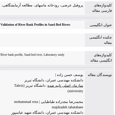
کلیدواژه‌های
پروفیل عرضی، رودخانه ماسه‏ای، مطالعه آزمایشگاهی،
فارسی مقاله
Validation of River Bank Profiles in Sand-Bed Rivers
عنوان انگلیسی
چکیده انگلیسی
مقاله
River bank profile, Sand-bed river, Laboratory study
کلیدواژه‌های
انگلیسی مقاله
نویسندگان مقاله
یوسف حسن زاده |
دانشکده مهندسی عمران، دانشگاه تبریز
سازمان اصلی تایید شده
: دانشگاه تبریز (Tabriz
university)
محمدرضا مجدزاده طباطبایی | mohammad reza
majdzadeh tabatabaee
دانشکده مهندسی عمران، دانشگاه شهید عباسپور