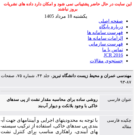
این سایت در حال حاضر پشتیبانی نمی شود و امکان دارد داده های نشریات
بروز نباشند
یکشنبه 18 مرداد 1405
صفحه اصلی
درباره پایگاه
فهرست سامانه ها
الزامات سامانه ها
فهرست سازمانی
تماس با ما
JCR 2016
جستجوی مقالات
مهندسی عمران و محیط زیست دانشگاه تبریز
، جلد ۴۴، شماره ۷۵، صفحات
۸۷-۹۳
عنوان فارسی
روشی ساده برای محاسبه مقدار نشت از پی سد‌های
خاکی با وجود بلانکت و دیوار آب‌بند
با توجه به محدودیت­های اجرایی و آیین­نامه­ای جهت آب­
چکیده فارسی
بندی پی سدهای خاکی، استفاده از ترکیب سیستم­
مقاله
های آب­بندی، راهکاری مناسب برای کنترل نشت