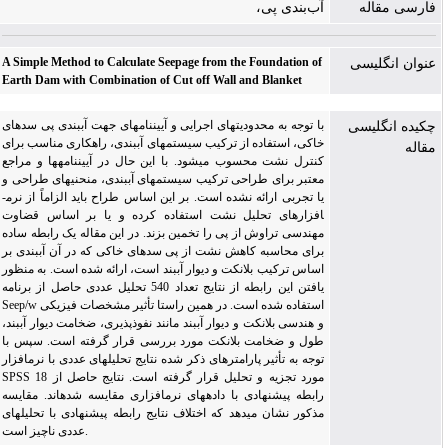
فارسی مقاله
آب‌بندی پی،
A Simple Method to Calculate Seepage from the Foundation of
عنوان انگلیسی
Earth Dam with Combination of Cut off Wall and Blanket
با توجه به محدودیت­های اجرایی و آیین­نامه­ای جهت آب­بندی پی سدهای
چکیده انگلیسی
خاکی، استفاده از ترکیب سیستم­های آب­بندی، راهکاری مناسب برای
مقاله
کنترل نشت محسوب می­شود. با این حال در آیین­نامه­ها و مراجع
معتبر برای طراحی ترکیب سیستم­های آب­بندی، منحنی­های طراحی و
یا تجربی ارائه نشده است. بر این اساس طراح باید الزاماً از نرم­
افزار­های تحلیل نشت استفاده کرده و یا بر اساس قضاوت
مهندسی تراوش از پی را تخمین بزند. در این مقاله یک رابطه ساده
برای محاسبه کاهش نشت از پی سدهای خاکی که در آن آب­بندی بر
اساس ترکیب بلانکت و دیوار آب­بند است، ارائه شده است. به منظور
یافتن این رابطه از نتایج تعداد 540 تحلیل عددی حاصل از برنامه
Seep/w استفاده شده است. در همین راستا تأثیر مشخصات فیزیکی
و هندسی بلانکت و دیوار آب­بند مانند نفوذپذیری، ضخامت دیوار آب­بند،
طول و ضخامت بلانکت مورد بررسی قرار گرفته است. سپس با
توجه به تأثیر پارامتر­های ذکر شده نتایج تحلیل­های عددی با نرم­افزار
SPSS 18 مورد تجزیه و تحلیل قرار گرفته است. نتایج حاصل از
رابطه پیشنهادی با داده­های نرم­افزاری مقایسه شده­اند. مقایسه
مذکور نشان می­دهد که اختلاف نتایج رابطه پیشنهادی با تحلیل­های
عددی ناچیز است.