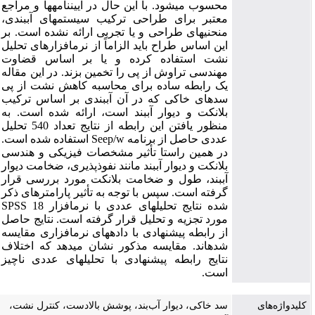
محسوب می­شود. با این حال در آیین­نامه­ها و مراجع
معتبر برای طراحی ترکیب سیستم­های آب­بندی،
منحنی­های طراحی و یا تجربی ارائه نشده است. بر
این اساس طراح باید الزاماً از نرم­افزار­های تحلیل
نشت استفاده کرده و یا بر اساس قضاوت
مهندسی تراوش از پی را تخمین بزند. در این مقاله
یک رابطه ساده برای محاسبه کاهش نشت از پی
سدهای خاکی که در آن آب­بندی بر اساس ترکیب
بلانکت و دیوار آب­بند است، ارائه شده است. به
منظور یافتن این رابطه از نتایج تعداد 540 تحلیل
عددی حاصل از برنامه Seep/w استفاده شده است.
در همین راستا تأثیر مشخصات فیزیکی و هندسی
بلانکت و دیوار آب­بند مانند نفوذپذیری، ضخامت دیوار
آب­بند، طول و ضخامت بلانکت مورد بررسی قرار
گرفته است. سپس با توجه به تأثیر پارامتر­های ذکر
شده نتایج تحلیل­های عددی با نرم­افزار SPSS 18
مورد تجزیه و تحلیل قرار گرفته است. نتایج حاصل
از رابطه پیشنهادی با داده­های نرم­افزاری مقایسه
شده­اند. مقایسه مذکور نشان می­دهد که اختلاف
نتایج رابطه پیشنهادی با تحلیل­های عددی ناچیز
است.
کلیدواژه‌های
سد خاکی، دیوار آب‌بند، پوشش بالادست، کنترل نشت،