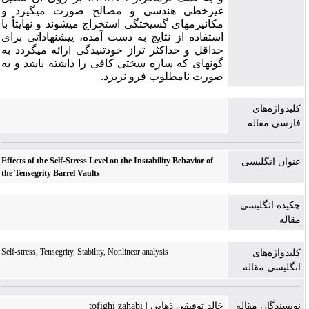
غیرخطی هندسی و مصالح صورت می­گیرد و
مکانیزم­های گسیختگی استخراج می­شوند و نهایتاً با
استفاده از نتایج به دست آمده، پیشنهاداتی برای
حداقل و حداکثر تراز خودتنیدگی ارائه می­گردد به
گونه­ای که سازه سختی کافی را داشته باشد و به
صورت نامطلوب فرو نریزد.
کلیدواژه‌های
فارسی مقاله
Effects of the Self-Stress Level on the Instability Behavior of
عنوان انگلیسی
the Tensegrity Barrel Vaults
چکیده انگلیسی
مقاله
Self-stress, Tensegrity, Stability, Nonlinear analysis
کلیدواژه‌های
انگلیسی مقاله
نویسندگان مقاله
خالد توفیقی ذهابی | tofighi zahabi