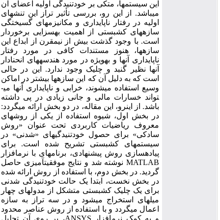
این سیستم­ها، متکی بر خودتنیدگی اولیه اعضای آن
می­باشد. از این رو، بررسی تأثیر تراز این تنش­های
اولیه در رفتار ناپایداری و مکانیزم­های گسیختگی
سازه­های کش­بستی از اهمیت به­سزایی برخوردار
است. با وجود گذشت بیش از نیم­قرن از ابداع این
سازه­ها، هنوز مستندات کافی در مورد رفتار
ناپایداری آن­ها و به­ویژه در مورد هندسه­های انحنادار
آن­ها نظیر گنبد و چلیک وجود ندارد. این در حالی
است که به دلیل آن که این سازه­ها بیشتر در اماکن
وسیع استفاده می­شوند، خرابی و ناپایداری آن­ها می­
تواند خسارات مالی و جانی زیادی در پی داشته
باشد. از این­رو، این مقاله، در دو بخش ارائه می­گردد:
در بخش اول، شیوه استفاده از یکی از روش­های
معروف ریاضیات کاربردی تحت عنوان «روش
سادکی» برای حصول خودتنیدگی­های «شدنی» در
سیستم­های کش­بستی تشریح شده است. برای
پیاده­سازی روش پیشنهادی، برنامه­ای با نرم­افزار
MATLAB نوشته شد و نتایج موفقیت­آمیزی حاصل
گردید. در بخش دوم، با استفاده از روش ارائه شده
در بخش نخست، ابتدا یک حالت خودتنیدگی شدنی
برای یک چلیک کش­بستی متشکل از مدول­های چهار
میله­ای استخراج می­شود و در سه تراز به سازه
اعمال می­گردد و با استفاده از روش عناصر محدود
و به کمک نرم­افزار ANSYS، بر روی آن تحلیل