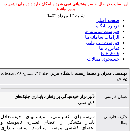
این سایت در حال حاضر پشتیبانی نمی شود و امکان دارد داده های نشریات
بروز نباشند
شنبه 17 مرداد 1405
صفحه اصلی
درباره پایگاه
فهرست سامانه ها
الزامات سامانه ها
فهرست سازمانی
تماس با ما
JCR 2016
جستجوی مقالات
مهندسی عمران و محیط زیست دانشگاه تبریز
، جلد ۴۴، شماره ۷۶، صفحات
۷۵-۸۷
عنوان فارسی
تأثیر تراز خودتنیدگی بر رفتار ناپایداری چلیک‌های
کش‌بستی
سیستم­های کش­بستی، سیستم­های خودمتعادل
چکیده فارسی
پایدار متشکل از اعضای فشاری ناپیوسته و
مقاله
اعضای کششی پیوسته می­باشند. اساس پایداری